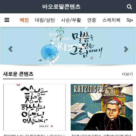
바오로딸콘텐츠
메인
대림/성탄
사순/부활
연중
스케치북
Spec
Previous
Nex
새로운 콘텐츠
더보기