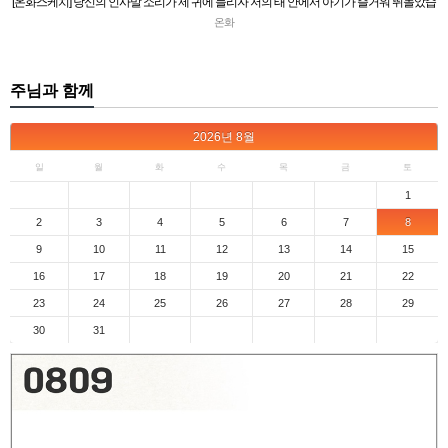
[온화스케치] 당신의 인사말 소리가 제 귀에 들리자 저의 태 안에서 아기가 즐거워 뛰놀았습
니다
온화
주님과 함께
2026
년
8월
일
월
화
수
목
금
토
1
2
3
4
5
6
7
8
9
10
11
12
13
14
15
16
17
18
19
20
21
22
23
24
25
26
27
28
29
30
31