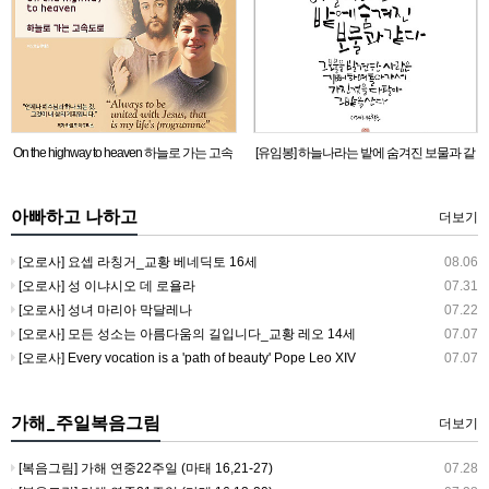
On the highway to heaven 하늘로 가는 고속
[유임봉] 하늘나라는 밭에 숨겨진 보물과 같
도로
다_마태 13,44 참조
아빠하고 나하고
더보기
[오로사] 요셉 라칭거_교황 베네딕토 16세
08.06
[오로사] 성 이냐시오 데 로욜라
07.31
[오로사] 성녀 마리아 막달레나
07.22
[오로사] 모든 성소는 아름다움의 길입니다_교황 레오 14세
07.07
[오로사] Every vocation is a 'path of beauty' Pope Leo XIV
07.07
가해_주일복음그림
더보기
[복음그림] 가해 연중22주일 (마태 16,21-27)
07.28