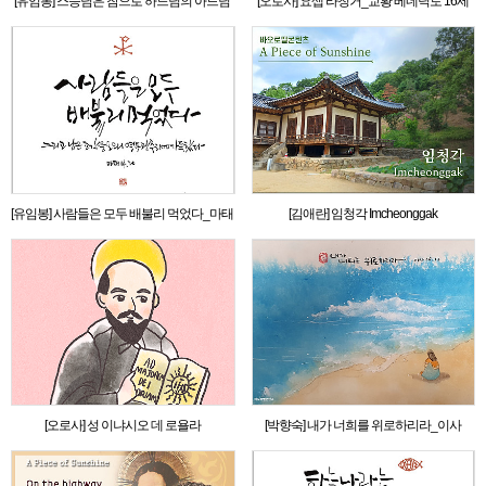
[유임봉] 스승님은 참으로 하느님의 아드님
[오로사] 요셉 라칭거_교황 베네딕토 16세
이십니다_마태 14,33
[유임봉] 사람들은 모두 배불리 먹었다_마태
[김애란] 임청각 Imcheonggak
14,20
[오로사] 성 이냐시오 데 로욜라
[박향숙] 내가 너희를 위로하리라_이사
66,13