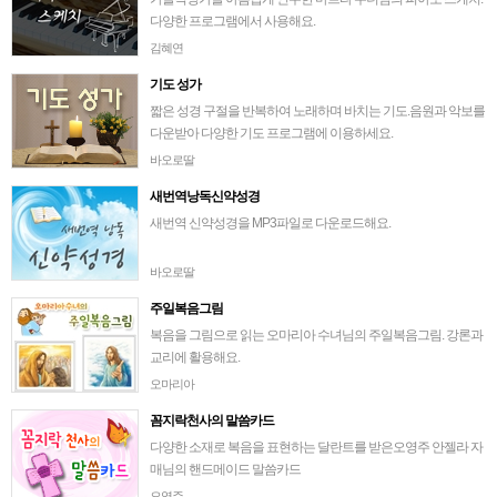
다양한 프로그램에서 사용해요.
김혜연
기도 성가
짧은 성경 구절을 반복하여 노래하며 바치는 기도.음원과 악보를
다운받아 다양한 기도 프로그램에 이용하세요.
바오로딸
새번역낭독신약성경
새번역 신약성경을 MP3파일로 다운로드해요.
바오로딸
주일복음그림
복음을 그림으로 읽는 오마리아 수녀님의 주일복음그림. 강론과
교리에 활용해요.
오마리아
꼼지락천사의 말씀카드
다양한 소재로 복음을 표현하는 달란트를 받은오영주 안젤라 자
매님의 핸드메이드 말씀카드
오영주