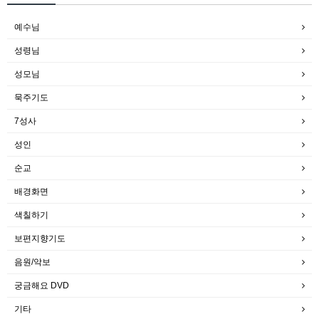
예수님
성령님
성모님
묵주기도
7성사
성인
순교
배경화면
색칠하기
보편지향기도
음원/악보
궁금해요 DVD
기타