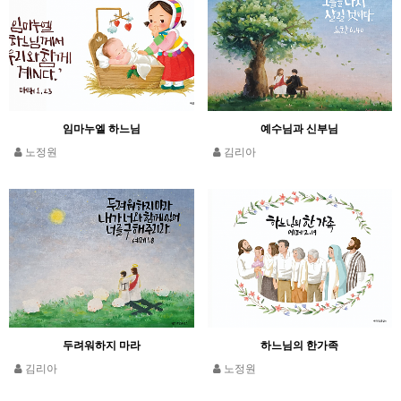
임마누엘 하느님
예수님과 신부님
노정원
김리아
두려워하지 마라
하느님의 한가족
김리아
노정원