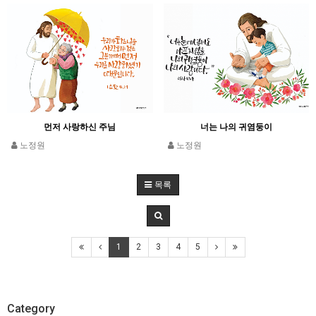
먼저 사랑하신 주님
너는 나의 귀염둥이
노정원
노정원
목록
1
2
3
4
5
Category