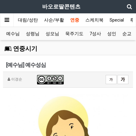
바오로딸콘텐츠
메인
대림/성탄
사순/부활
연중
스케치북
Special
후
예수님
성령님
성모님
묵주기도
7성사
성인
순교
연중시기
[예수님] 예수성심
이경순