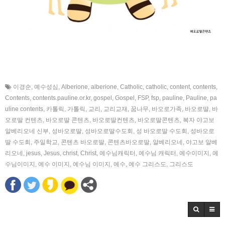
이경순
,
예수성심
,
Alberione
,
alberione
,
Catholic
,
catholic
,
content
,
contents
,
Contents
,
contents.pauline.or.kr
,
gospel
,
Gospel
,
FSP
,
fsp
,
pauline
,
Pauline
,
pa
uline contents
,
카톨릭
,
가톨릭
,
교리
,
교리교재
,
꿈나무
,
바오로가족
,
바오로딸
,
바
오로딸 컨텐츠
,
바오로딸 콘텐츠
,
바오로딸컨텐츠
,
바오로딸콘텐츠
,
복자 야고보
알베리오네 신부
,
성바오로딸
,
성바오로딸수도회
,
성 바오로딸 수도회
,
성바오로
딸 수도회
,
주일학교
,
콘텐츠 바오로딸
,
콘텐츠바오로딸
,
알베리오네
,
야고보 알베
리오네
,
jesus
,
Jesus
,
christ
,
Christ
,
예수님캐릭터
,
예수님 캐릭터
,
예수이미지
,
예
수님이미지
,
예수 이미지
,
예수님 이미지
,
예수
,
예수 그리스도
,
그리스도