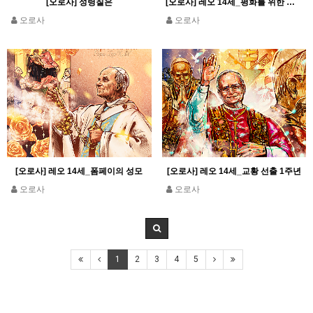
[오로사] 성령칠은
[오로사] 레오 14세_평화를 위한 묵주기도
오로사
오로사
[오로사] 레오 14세_폼페이의 성모
[오로사] 레오 14세_교황 선출 1주년
오로사
오로사
1
2
3
4
5