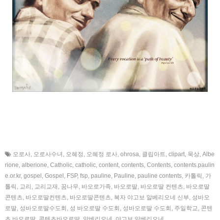
오로사
,
오로사수녀
,
오혜정
,
오혜정 로사
,
ohrosa
,
클립아트
,
clipart
,
묵상
,
Albe
rione
,
alberione
,
Catholic
,
catholic
,
content
,
contents
,
Contents
,
contents.paulin
e.or.kr
,
gospel
,
Gospel
,
FSP
,
fsp
,
pauline
,
Pauline
,
pauline contents
,
카톨릭
,
가
톨릭
,
교리
,
교리교재
,
꿈나무
,
바오로가족
,
바오로딸
,
바오로딸 컨텐츠
,
바오로딸
콘텐츠
,
바오로딸컨텐츠
,
바오로딸콘텐츠
,
복자 야고보 알베리오네 신부
,
성바오
로딸
,
성바오로딸수도회
,
성 바오로딸 수도회
,
성바오로딸 수도회
,
주일학교
,
콘텐
츠 바오로딸
,
콘텐츠바오로딸
,
알베리오네
,
야고보 알베리오네
,