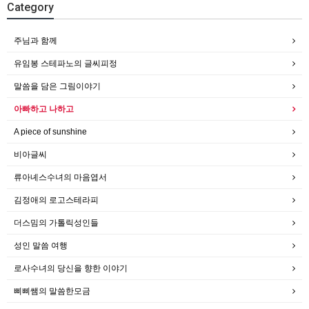
Category
주님과 함께
유임봉 스테파노의 글씨피정
말씀을 담은 그림이야기
아빠하고 나하고
A piece of sunshine
비아글씨
류아녜스수녀의 마음엽서
김정애의 로고스테라피
더스밈의 가톨릭성인들
성인 말씀 여행
로사수녀의 당신을 향한 이야기
삐삐쌤의 말씀한모금