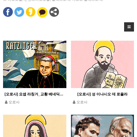
[오로사] 요셉 라칭거_교황 베네딕토 16세
[오로사] 성 이냐시오 데 로욜라
오로사
오로사