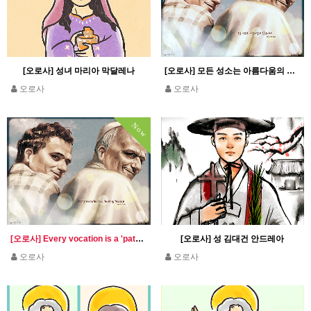
[오로사] 성녀 마리아 막달레나
[오로사] 모든 성소는 아름다움의 길입니다_교황 레오 14세
오로사
오로사
Now
[오로사] Every vocation is a 'path of beauty' Pope Leo XIV
[오로사] 성 김대건 안드레아
오로사
오로사