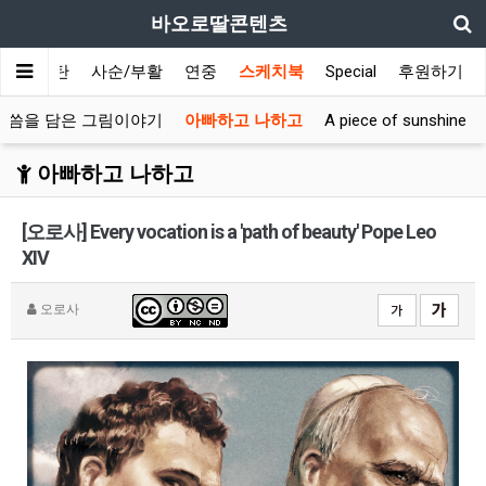
바오로딸콘텐츠
대림/성탄
사순/부활
연중
스케치북
Special
후원하기
말씀을 담은 그림이야기
아빠하고 나하고
A piece of sunshine
아빠하고 나하고
[오로사] Every vocation is a 'path of beauty' Pope Leo
XIV
오로사