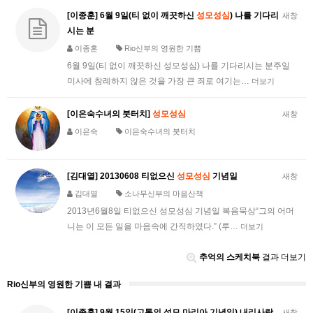
[이종훈] 6월 9일(티 없이 깨끗하신
성모성심
) 나를 기다리
새창
시는 분
이종훈
Rio신부의 영원한 기쁨
6월 9일(티 없이 깨끗하신 성모성심) 나를 기다리시는 분주일
미사에 참례하지 않은 것을 가장 큰 죄로 여기는…
더보기
[이은숙수녀의 붓터치]
성모성심
새창
이은숙
이은숙수녀의 붓터치
[김대열] 20130608 티없으신
성모성심
기념일
새창
김대열
소나무신부의 마음산책
2013년6월8일 티없으신 성모성심 기념일 복음묵상“그의 어머
니는 이 모든 일을 마음속에 간직하였다.” (루…
더보기
추억의 스케치북
결과 더보기
Rio신부의 영원한 기쁨 내 결과
[이종훈] 9월 15일(고통의 성모 마리아 기념일) 내리사랑
새창