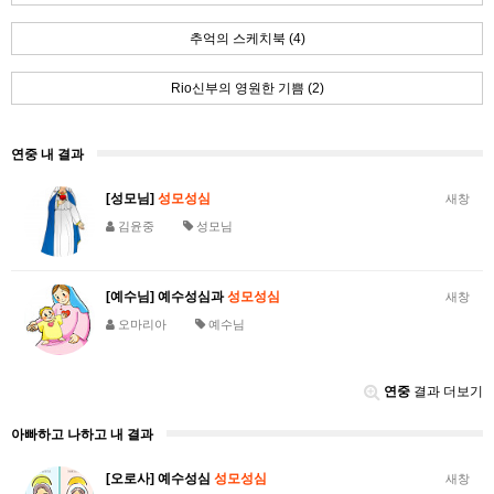
추억의 스케치북 (4)
Rio신부의 영원한 기쁨 (2)
연중 내 결과
[성모님]
성모성심
새창
김윤중
성모님
[예수님] 예수성심과
성모성심
새창
오마리아
예수님
연중
결과 더보기
아빠하고 나하고 내 결과
[오로사] 예수성심
성모성심
새창