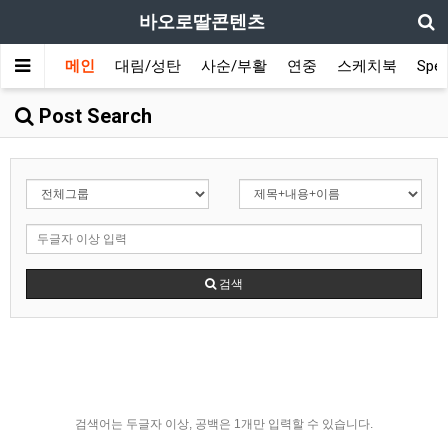
바오로딸콘텐츠
메인
대림/성탄
사순/부활
연중
스케치북
Spec
Post Search
검색
검색어는 두글자 이상, 공백은 1개만 입력할 수 있습니다.