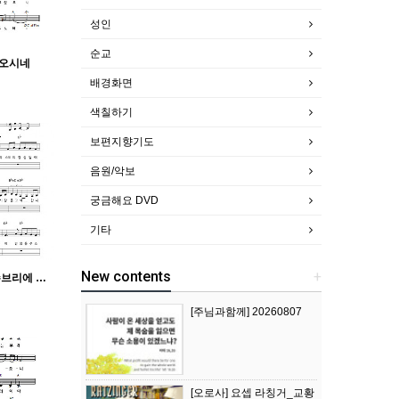
성인
순교
 오시네
배경화면
색칠하기
보편지향기도
음원/악보
궁금해요 DVD
기타
New contents
+
[악보 PDF] 참다운 제자(슈브리에 신부의 기도)
[주님과함께] 20260807
[오로사] 요셉 라칭거_교황