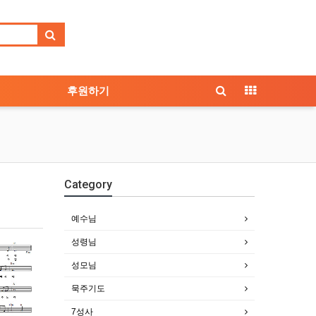
후원하기
Category
예수님
성령님
성모님
묵주기도
7성사