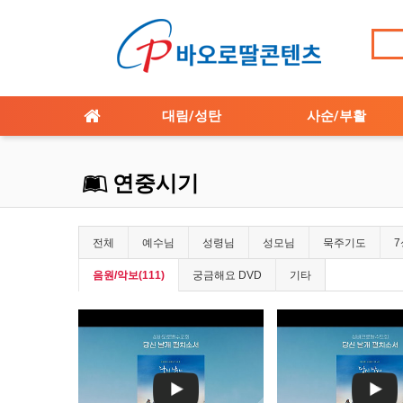
대림/성탄
사순/부활
연중시기
전체
예수님
성령님
성모님
묵주기도
음원/악보(111)
궁금해요 DVD
기타