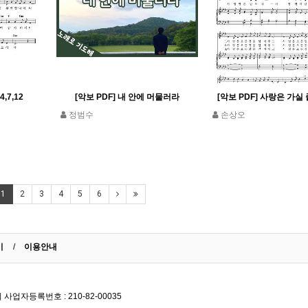
4,7,12
[악보 PDF] 내 안에 머물러라
[악보 PDF] 사랑은 가실
정범수
손상오
1
2
3
4
5
6
기
이용안내
업자등록번호 : 210-82-00035