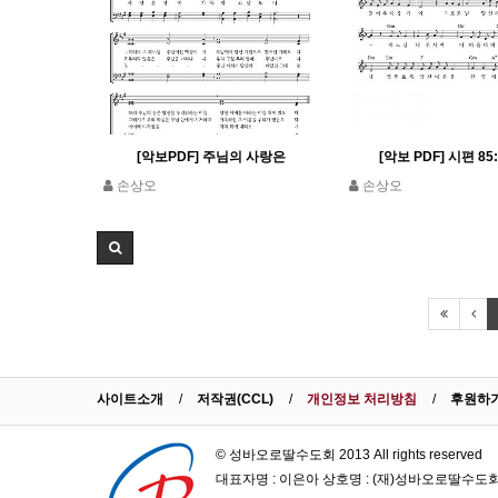
[악보PDF] 주님의 사랑은
[악보 PDF] 시편 85:
손상오
손상오
사이트소개
저작권(CCL)
개인정보 처리방침
후원하
© 성바오로딸수도회 2013 All rights reserved
대표자명 : 이은아 상호명 : (재)성바오로딸수도회 사