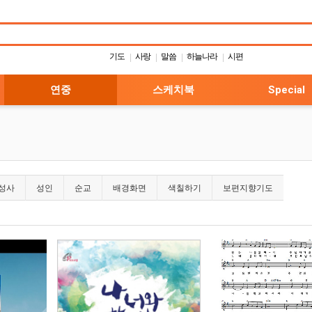
기도
사랑
말씀
하늘나라
시편
|
|
|
|
연중
스케치북
Special
7성사
성인
순교
배경화면
색칠하기
보편지향기도