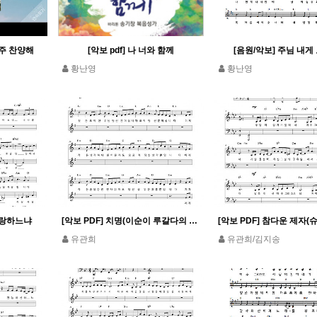
] 주 찬양해
[악보 pdf] 나 너와 함께
[음원/악보] 주님 내게
황난영
황난영
사랑하느냐
[악보 PDF] 치명(이순이 루갈다의 옥중 기도)
유관희
유관희/김지송