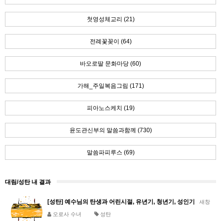
첫영성체교리 (21)
전례꽃꽂이 (64)
바오로딸 문화마당 (60)
가해_주일복음그림 (171)
피아노스케치 (19)
윤도관신부의 말씀과함께 (730)
말씀파피루스 (69)
대림/성탄 내 결과
[성탄] 예수님의 탄생과 어린시절, 유년기, 청년기, 성인기
새창
오로사 수녀
성탄