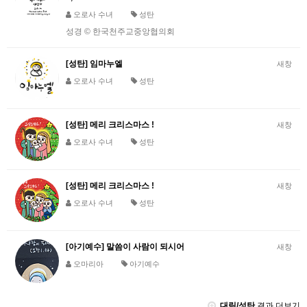
오로사 수녀
성탄
성경 © 한국천주교중앙협의회
[성탄] 임마누엘
새창
오로사 수녀
성탄
[성탄] 메리 크리스마스 !
새창
오로사 수녀
성탄
[성탄] 메리 크리스마스 !
새창
오로사 수녀
성탄
[아기예수] 말씀이 사람이 되시어
새창
오마리아
아기예수
대림/성탄
결과 더보기