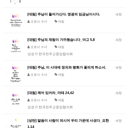
[대림] 주님이 들어가신다. 영광의 임금님이시다.
새창
오로사 수녀
대림
[대림] 주님의 재림이 가까웠습니다_야고 5,8
새창
오로사 수녀
대림
성경 © 한국천주교중앙협의회
[대림] 주님, 이 시대에 정의와 평화가 꽃피게 하소서.
새창
오로사 수녀
대림
[대림] 깨어 있어라_마태 24,42
새창
오로사 수녀
대림
성경 © 한국천주교중앙협의회
[성탄] 말씀이 사람이 되시어 우리 가운데 사셨다_요한
새창
1,14