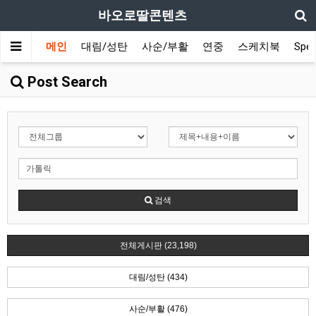
바오로딸콘텐츠
메인
대림/성탄
사순/부활
연중
스케치북
Spec
Post Search
검색
전체게시판 (23,198)
대림/성탄 (434)
사순/부활 (476)