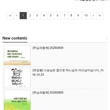
1
2
3
4
5
6
7
8
9
10
New contents
+
[주님과함께] 20260809
[유임봉] 스승님은 참으로 하느님의 아드님이십니다_마
태 14,33
[주님과함께] 20260808