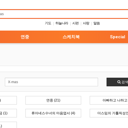
기도
하늘나라
시편
사랑
말씀
|
|
|
|
연중
스케치북
Special
검
)
연중 (21)
아빠하고 나하고 (
(1)
류아녜스수녀의 마음엽서 (4)
더스밈의 가톨릭성인들
)