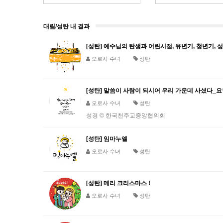
대림/성탄 내 결과
[성탄] 예수님의 탄생과 어린시절, 유년기, 청년기, 
오로사 수녀
성탄
[성탄] 말씀이 사람이 되시어 우리 가운데 사셨다_요한
오로사 수녀
성탄
성경 © 한국천주교중앙협의회
[성탄] 임마누엘
오로사 수녀
성탄
[성탄] 메리 크리스마스 !
오로사 수녀
성탄