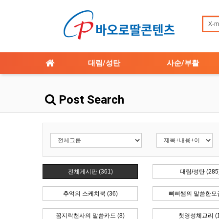
대림/성탄
사순/부활
Post Search
전체게시판 (361)
대림/성탄 (285
추억의 스케치북 (36)
삐삐쌤의 말씀한모금 
꼼지락천사의 말씀카드 (8)
첫영성체교리 (1