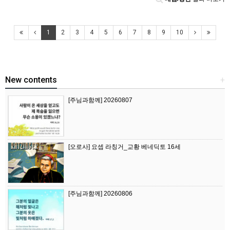
1
2
3
4
5
6
7
8
9
10
New contents
+
[주님과함께] 20260807
[오로사] 요셉 라칭거_교황 베네딕토 16세
[주님과함께] 20260806