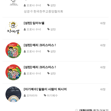
오로사 수녀
성탄
성경 © 한국천주교중앙협의회
[성탄] 임마누엘
새창
오로사 수녀
성탄
[성탄] 메리 크리스마스 !
새창
오로사 수녀
성탄
[성탄] 메리 크리스마스 !
새창
오로사 수녀
성탄
[아기예수] 말씀이 사람이 되시어
새창
오마리아
아기예수
대림/성탄
결과 더보기