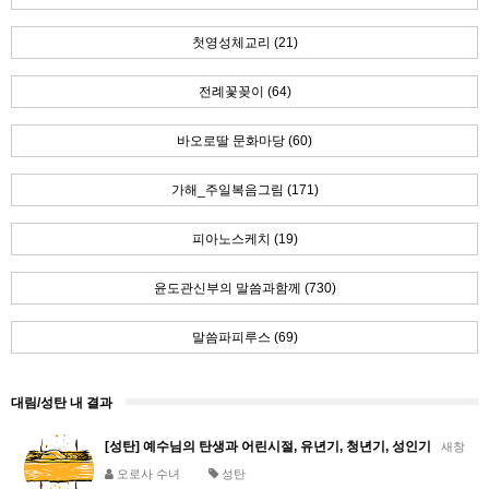
첫영성체교리 (21)
전례꽃꽂이 (64)
바오로딸 문화마당 (60)
가해_주일복음그림 (171)
피아노스케치 (19)
윤도관신부의 말씀과함께 (730)
말씀파피루스 (69)
대림/성탄 내 결과
[성탄] 예수님의 탄생과 어린시절, 유년기, 청년기, 성인기
새창
오로사 수녀
성탄