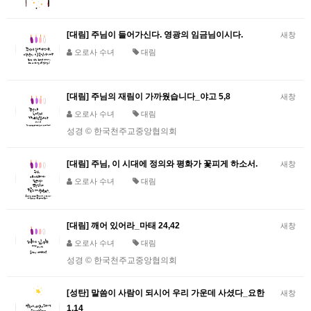
[대림] 주님이 들어가신다. 영광의 임금님이시다.
새창
오로사 수녀
대림
[대림] 주님의 재림이 가까웠습니다_야고 5,8
새창
오로사 수녀
대림
성경 © 한국천주교중앙협의회
[대림] 주님, 이 시대에 정의와 평화가 꽃피게 하소서.
새창
오로사 수녀
대림
[대림] 깨어 있어라_마태 24,42
새창
오로사 수녀
대림
성경 © 한국천주교중앙협의회
[성탄] 말씀이 사람이 되시어 우리 가운데 사셨다_요한
새창
1,14