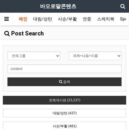
바오로딸콘텐츠
메인
대림/성탄
사순/부활
연중
스케치북
Spec
Post Search
검색
전체게시판 (23,237)
대림/성탄 (437)
사순/부활 (481)