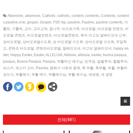
Alberione
,
alberione
,
Catholic
,
catholic
,
content
,
contents
,
Contents
,
content
s.pauline.or.kr
,
gospel
,
Gospel
,
FSP
,
fsp
,
pauline
,
Pauline
,
pauline contents
,
카
톨릭
,
가톨릭
,
교리
,
교리교재
,
꿈나무
,
바오로가족
,
바오로딸
,
바오로딸 컨텐츠
,
바
오로딸 콘텐츠
,
바오로딸컨텐츠
,
바오로딸콘텐츠
,
복자 야고보 알베리오네 신부
,
성바오로딸
,
성바오로딸수도회
,
성 바오로딸 수도회
,
성바오로딸 수도회
,
주일학
교
,
콘텐츠 바오로딸
,
콘텐츠바오로딸
,
알베리오네
,
야고보 알베리오네
,
happy ea
ster
,
Happy Easter
,
Easter
,
ALLELUIA
,
Alleluia
,
alleluia
,
easter
,
buona pasqua
,
pasqua
,
Buona Pasqua
,
Pasqua
,
부활하신 예수님
,
빈무덤
,
알렐루야
,
할렐루야
,
파스카
,
파스카 신비
,
Pascha
,
평화가 너희와 함께
,
축 부활
,
축부활
,
부활
,
부활하
셨도다
,
부활예수
,
부활 예수
,
부활예수님
,
부활 예수님
,
새생명
,
새 생명
전체(481)