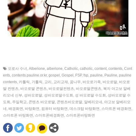
오로사 수녀
,
Alberione
,
alberione
,
Catholic
,
catholic
,
content
,
contents
,
Cont
ents
,
contents.pauline.or.kr
,
gospel
,
Gospel
,
FSP
,
fsp
,
pauline
,
Pauline
,
pauline
contents
,
카톨릭
,
가톨릭
,
교리
,
교리교재
,
꿈나무
,
바오로가족
,
바오로딸
,
바오로
딸 컨텐츠
,
바오로딸 콘텐츠
,
바오로딸컨텐츠
,
바오로딸콘텐츠
,
복자 야고보 알베
리오네 신부
,
성바오로딸
,
성바오로딸수도회
,
성 바오로딸 수도회
,
성바오로딸 수
도회
,
주일학교
,
콘텐츠 바오로딸
,
콘텐츠바오로딸
,
알베리오네
,
야고보 알베리오
네
,
배경화면
,
바탕화면
,
컴퓨터 바탕화면
,
데스크탑 바탕화면
,
스마트폰 배경화면
,
스마트폰 바탕화면
,
스마트폰배경화면
,
스마트폰바탕화면