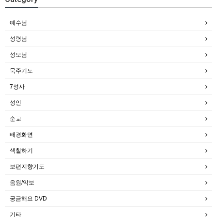
예수님
성령님
성모님
묵주기도
7성사
성인
순교
배경화면
색칠하기
보편지향기도
음원/악보
궁금해요 DVD
기타