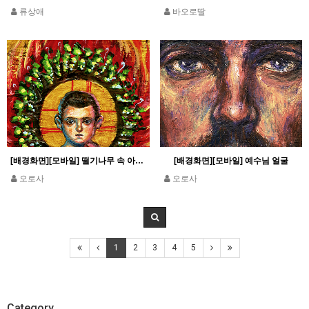
류상애
바오로딸
[배경화면][모바일] 떨기나무 속 아기 예수님
[배경화면][모바일] 예수님 얼굴
오로사
오로사
1
2
3
4
5
Category