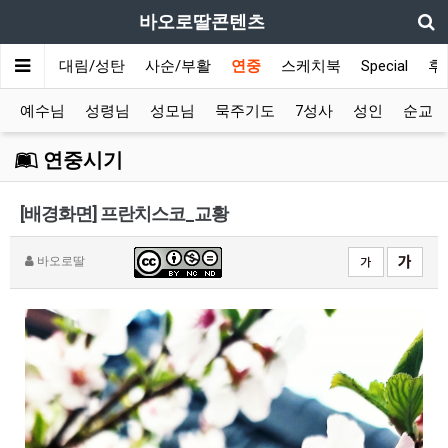
바오로딸콘텐츠
메인
대림/성탄
사순/부활
연중
스케치북
Special
후
예수님
성령님
성모님
묵주기도
7성사
성인
순교
연중시기
[배경화면] 프란치스코_교황
바오로딸