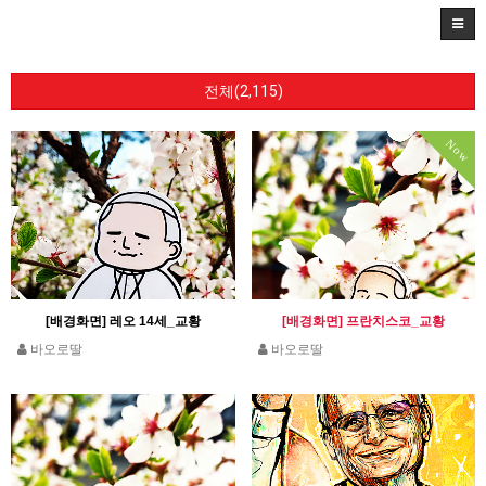
전체(2,115)
Now
[배경화면] 레오 14세_교황
[배경화면] 프란치스코_교황
바오로딸
바오로딸