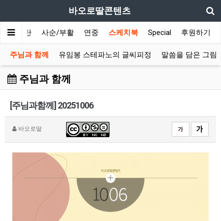
바오로딸콘텐츠
대림/성탄
사순/부활
연중
스케치북
Special
후원하기
주님과 함께
유임봉 스테파노의 글씨피정
말씀을 담은 그림
주님과 함께
[주님과함께] 20251006
바오로딸