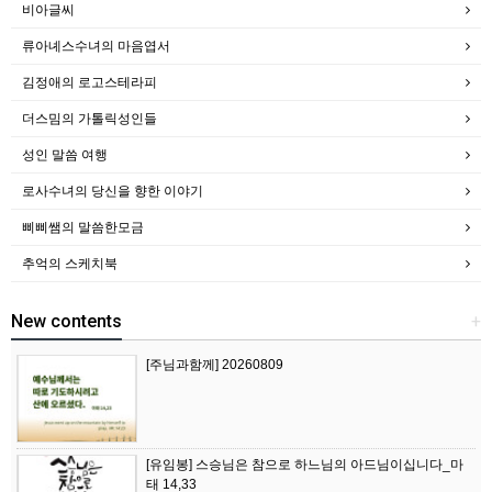
비아글씨
류아녜스수녀의 마음엽서
김정애의 로고스테라피
더스밈의 가톨릭성인들
성인 말씀 여행
로사수녀의 당신을 향한 이야기
삐삐쌤의 말씀한모금
추억의 스케치북
New contents
+
[주님과함께] 20260809
[유임봉] 스승님은 참으로 하느님의 아드님이십니다_마
태 14,33