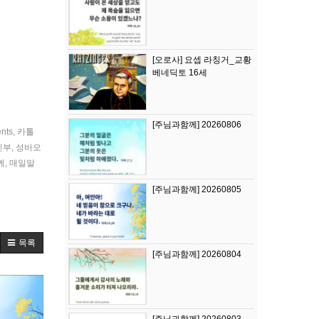
[오로사] 요셉 라칭거_교황
베네딕토 16세
[주님과함께] 20260806
ents
,
카톨
신부
,
성바오
께
,
매일말
[주님과함께] 20260805
목록
[주님과함께] 20260804