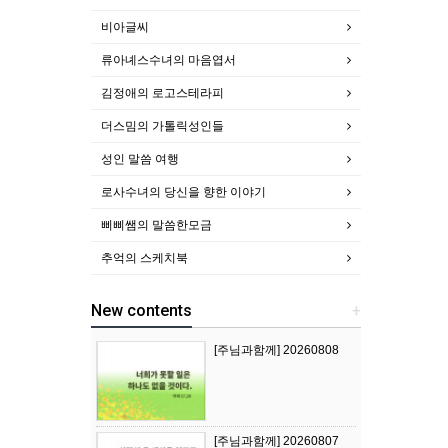
비아글씨
류아녜스수녀의 마음엽서
김정애의 로고스테라피
더스밈의 가톨릭성인들
성인 말씀 여행
로사수녀의 당신을 향한 이야기
삐삐쌤의 말씀한모금
추억의 스케치북
New contents
+
[주님과함께] 20260808
[주님과함께] 20260807