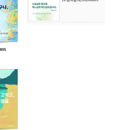
[주님과함께] 20260803
805