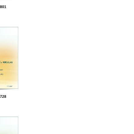
801
728