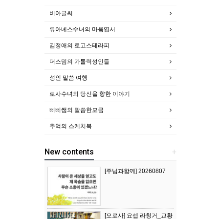
비아글씨
류아녜스수녀의 마음엽서
김정애의 로고스테라피
더스밈의 가톨릭성인들
성인 말씀 여행
로사수녀의 당신을 향한 이야기
삐삐쌤의 말씀한모금
추억의 스케치북
New contents
+
[주님과함께] 20260807
[오로사] 요셉 라칭거_교황