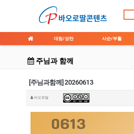
대림/성탄
사순/부활
주님과 함께
[주님과함께] 20260613
바오로딸