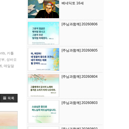
베네딕토 16세
[주님과함께] 20260806
[주님과함께] 20260805
ents
,
카톨
신부
,
성바오
께
,
매일말
[주님과함께] 20260804
목록
[주님과함께] 20260803