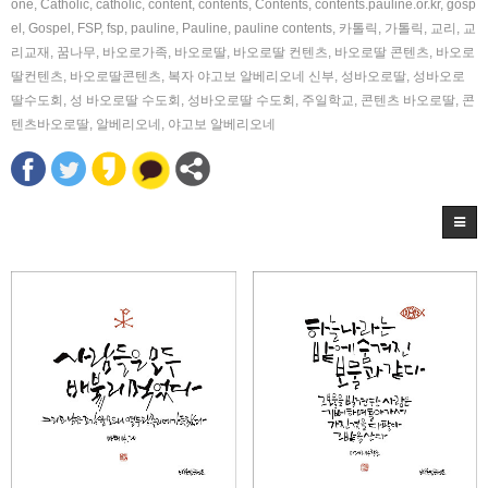
one
,
Catholic
,
catholic
,
content
,
contents
,
Contents
,
contents.pauline.or.kr
,
gosp
el
,
Gospel
,
FSP
,
fsp
,
pauline
,
Pauline
,
pauline contents
,
카톨릭
,
가톨릭
,
교리
,
교
리교재
,
꿈나무
,
바오로가족
,
바오로딸
,
바오로딸 컨텐츠
,
바오로딸 콘텐츠
,
바오로
딸컨텐츠
,
바오로딸콘텐츠
,
복자 야고보 알베리오네 신부
,
성바오로딸
,
성바오로
딸수도회
,
성 바오로딸 수도회
,
성바오로딸 수도회
,
주일학교
,
콘텐츠 바오로딸
,
콘
텐츠바오로딸
,
알베리오네
,
야고보 알베리오네