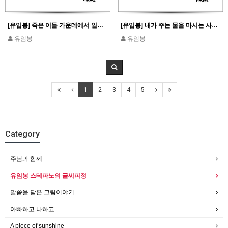
[유임봉] 죽은 이들 가운데에서 일어나라 그리스도께서 너를 비추시리라_에페 5,14
[유임봉] 내가 주는 물을 마시는 사람은 영원히 목마르지 않을 것이다_요한 4,14
유임봉
유임봉
1
2
3
4
5
Category
주님과 함께
유임봉 스테파노의 글씨피정
말씀을 담은 그림이야기
아빠하고 나하고
A piece of sunshine