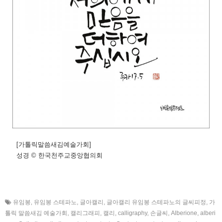
[가톨릭말씀새김예술가회]
성경 © 한국천주교중앙협의회
유임봉
,
유임봉 스테파노
,
글아캘리
,
글아캘리 유임봉 스테파노의 글씨피정
,
가
톨릭 말씀새김 예술가회
,
캘리그래피
,
캘리
,
calligraphy
,
손글씨
,
Alberione
,
alberi