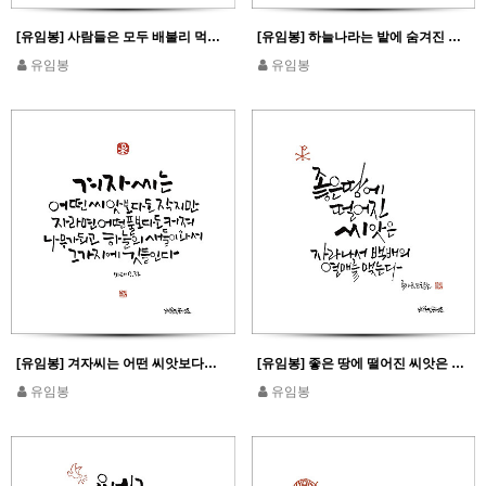
[유임봉] 사람들은 모두 배불리 먹었다_마태 14,20
[유임봉] 하늘나라는 밭에 숨겨진 보물과 같다_마태 13,44 참조
유임봉
유임봉
[유임봉] 겨자씨는 어떤 씨앗보다도 작지만 자라면 어떤 풀보다도 커져..._마태 13,32
[유임봉] 좋은 땅에 떨어진 씨앗은 자라나서 백배의 열매를 맺는다_루카 8,8 참조
유임봉
유임봉