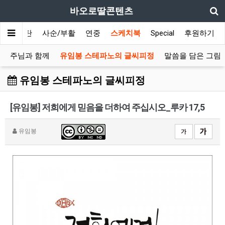
바오로딸콘텐츠
대림/성탄
사순/부활
연중
스케치북
Special
후원하기
주님과 함께
유임봉 스테파노의 글씨피정
말씀을 담은 그림
유임봉 스테파노의 글씨피정
[유임봉] 저희에게 믿음을 더하여 주십시오_루카 17,5
유임봉