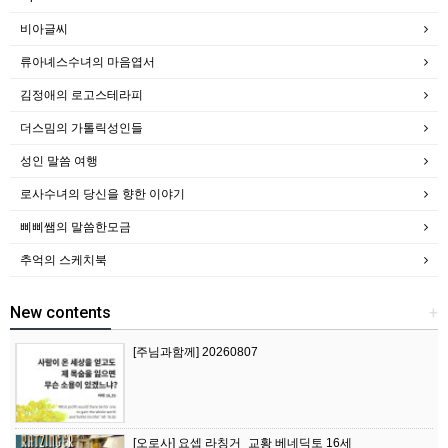
비아글씨
류아녜스수녀의 마음엽서
김정애의 로고스테라피
더스밈의 가톨릭성인들
성인 말씀 여행
로사수녀의 당신을 향한 이야기
삐삐쌤의 말씀한모금
추억의 스케치북
New contents
+
[주님과함께] 20260807
[오로사] 요셉 라칭거_교황 베네딕토 16세