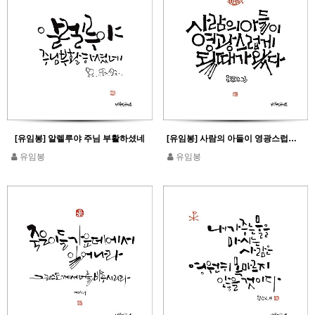
[유임봉] 알렐루야 주님 부활하셨네
[유임봉] 사람의 아들이 영광스럽게 될 때가 왔다_요한 12,34
유임봉
유임봉