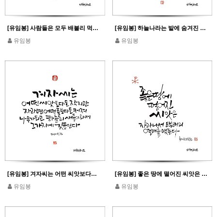
[유임봉] 사람들은 모두 배불리 먹었다_마태 14,20
[유임봉] 하늘나라는 밭에 숨겨진 보물과 같다_마태 13,44 참조
유임봉
유임봉
[유임봉] 겨자씨는 어떤 씨앗보다도 작지만 자라면 어떤 풀보다도 커져..._마태 13,32
[유임봉] 좋은 땅에 떨어진 씨앗은 자라나서 백배의 열매를 맺는다_루카 8,8 참조
유임봉
유임봉