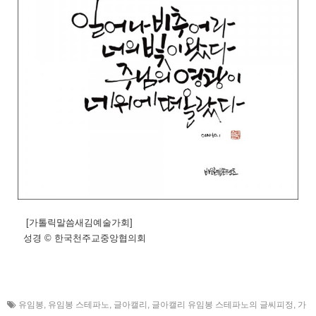
[가톨릭말씀새김예술가회]
성경 © 한국천주교중앙협의회
유임봉
,
유임봉 스테파노
,
글아캘리
,
글아캘리 유임봉 스테파노의 글씨피정
,
가