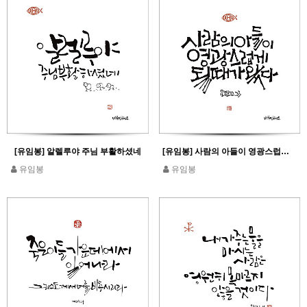
[유임봉] 알렐루야 주님 부활하셨네
[유임봉] 사람의 아들이 영광스럽게 될 때가 왔다_요한 12,34
유임봉
유임봉