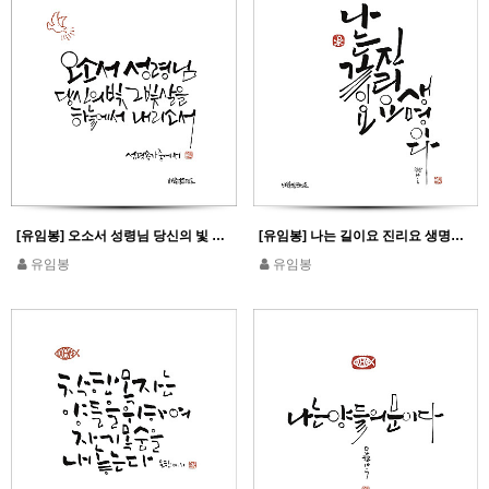
[유임봉] 오소서 성령님 당신의 빛 그 빛살을 하늘에서 내리소서
[유임봉] 나는 길이요 진리요 생명이다_요한 14,6
유임봉
유임봉