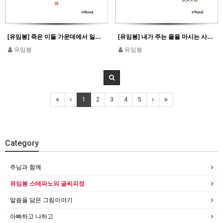
[유임봉] 죽은 이들 가운데에서 일어나라 그리스도께서 너를 비추시리라_에페 5,14
[유임봉] 내가 주는 물을 마시는 사람은 영원히 목마르지 않을 것이다_요한 4,14
유임봉
유임봉
1
2
3
4
5
Category
주님과 함께
유임봉 스테파노의 글씨피정
말씀을 담은 그림이야기
아빠하고 나하고