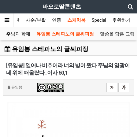
바오로딸콘텐츠
대림/성탄
사순/부활
연중
스케치북
Special
후원하기
주님과 함께
유임봉 스테파노의 글씨피정
말씀을 담은 그림
유임봉 스테파노의 글씨피정
[유임봉] 일어나 비추어라 너의 빛이 왔다 주님의 영광이
네 위에 떠올랐다_이사 60,1
유임봉