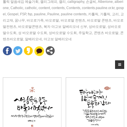
톨릭 말씀새김 예술가회
,
캘리그래피
,
캘리
,
calligraphy
,
손글씨
,
Alberione
,
alberi
one
,
Catholic
,
catholic
,
content
,
contents
,
Contents
,
contents.pauline.or.kr
,
gosp
el
,
Gospel
,
FSP
,
fsp
,
pauline
,
Pauline
,
pauline contents
,
카톨릭
,
가톨릭
,
교리
,
교
리교재
,
꿈나무
,
바오로가족
,
바오로딸
,
바오로딸 컨텐츠
,
바오로딸 콘텐츠
,
바오로
딸컨텐츠
,
바오로딸콘텐츠
,
복자 야고보 알베리오네 신부
,
성바오로딸
,
성바오로
딸수도회
,
성 바오로딸 수도회
,
성바오로딸 수도회
,
주일학교
,
콘텐츠 바오로딸
,
콘
텐츠바오로딸
,
알베리오네
,
야고보 알베리오네