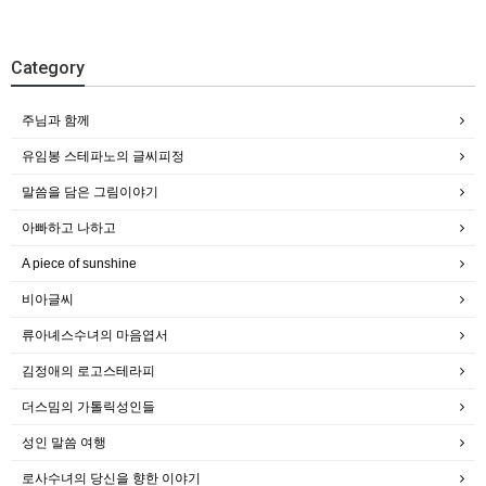
Category
주님과 함께
유임봉 스테파노의 글씨피정
말씀을 담은 그림이야기
아빠하고 나하고
A piece of sunshine
비아글씨
류아녜스수녀의 마음엽서
김정애의 로고스테라피
더스밈의 가톨릭성인들
성인 말씀 여행
로사수녀의 당신을 향한 이야기