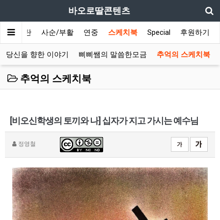
바오로딸콘텐츠
대림/성탄
사순/부활
연중
스케치북
Special
후원하기
 당신을 향한 이야기
삐삐쌤의 말씀한모금
추억의 스케치북
추억의 스케치북
[비오신학생의 토끼와 나] 십자가 지고 가시는 예수님
정영철