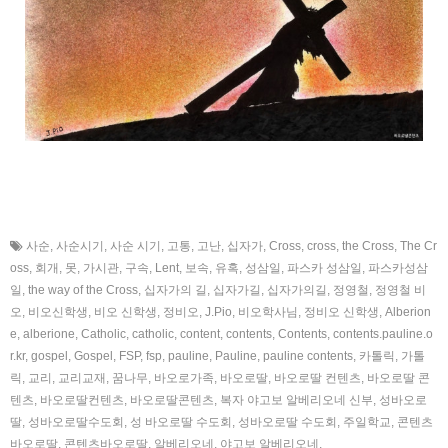
사순
,
사순시기
,
사순 시기
,
고통
,
고난
,
십자가
,
Cross
,
cross
,
the Cross
,
The Cr
oss
,
회개
,
못
,
가시관
,
구속
,
Lent
,
보속
,
유혹
,
성삼일
,
파스카 성삼일
,
파스카성삼
일
,
the way of the Cross
,
십자가의 길
,
십자가길
,
십자가의길
,
정영철
,
정영철 비
오
,
비오신학생
,
비오 신학생
,
정비오
,
J.Pio
,
비오학사님
,
정비오 신학생
,
Alberion
e
,
alberione
,
Catholic
,
catholic
,
content
,
contents
,
Contents
,
contents.pauline.o
r.kr
,
gospel
,
Gospel
,
FSP
,
fsp
,
pauline
,
Pauline
,
pauline contents
,
카톨릭
,
가톨
릭
,
교리
,
교리교재
,
꿈나무
,
바오로가족
,
바오로딸
,
바오로딸 컨텐츠
,
바오로딸 콘
텐츠
,
바오로딸컨텐츠
,
바오로딸콘텐츠
,
복자 야고보 알베리오네 신부
,
성바오로
딸
,
성바오로딸수도회
,
성 바오로딸 수도회
,
성바오로딸 수도회
,
주일학교
,
콘텐츠
바오로딸
,
콘텐츠바오로딸
,
알베리오네
,
야고보 알베리오네
,