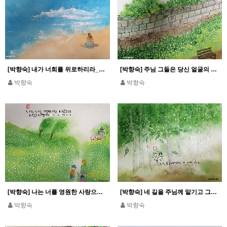
[박향숙] 내가 너희를 위로하리라_이사 66,13
[박향숙] 주님 그들은 당신 얼굴의 빛 속을 걷습니다_시편 89,16
박향숙
박향숙
[박향숙] 나는 너를 영원한 사랑으로 사랑하였다_예레 31,3
[박향숙] 네 길을 주님께 맡기고 그분을 신뢰하여라_시편 37,5
박향숙
박향숙