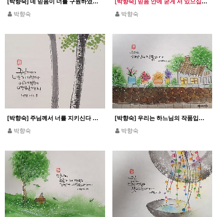
[박향숙] 네 믿음이 너를 구원하였다 평안히 가거라
[박향숙] 믿음 안에 굳게 서 있으십시오_1코린 16,13
박향숙
박향숙
[박향숙] 주님께서 너를 지키신다 이제부터 영원까지_시편 121.8
[박향숙] 우리는 하느님의 작품입니다_에페 2,10
박향숙
박향숙