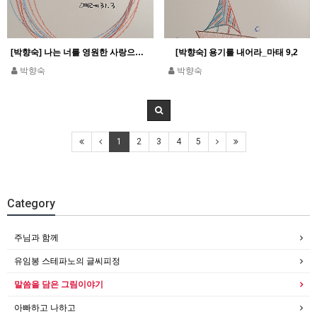
[박향숙] 나는 너를 영원한 사랑으로 사랑하였다_예레 31,3
[박향숙] 용기를 내어라_마태 9,2
박향숙
박향숙
1
2
3
4
5
Category
주님과 함께
유임봉 스테파노의 글씨피정
말씀을 담은 그림이야기
아빠하고 나하고