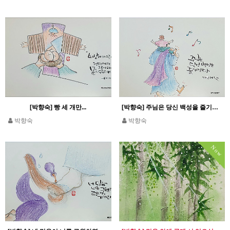
[박향숙] 빵 세 개만...
[박향숙] 주님은 당신 백성을 즐기신다_시편 149,4
박향숙
박향숙
Now