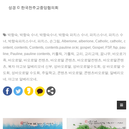
성경 © 한국천주교중앙협의회
박향숙
,
박향숙 수녀
,
박향숙수녀
,
박향숙 파치스 수녀
,
파치스수녀
,
파치스 수
녀
,
박향숙파치스수녀
,
파치스
,
손그림
,
Alberione
,
alberione
,
Catholic
,
catholic
,
c
ontent
,
contents
,
Contents
,
contents.pauline.or.kr
,
gospel
,
Gospel
,
FSP
,
fsp
,
pau
line
,
Pauline
,
pauline contents
,
카톨릭
,
가톨릭
,
교리
,
교리교재
,
꿈나무
,
바오로가
족
,
바오로딸
,
바오로딸 컨텐츠
,
바오로딸 콘텐츠
,
바오로딸컨텐츠
,
바오로딸콘텐
츠
,
복자 야고보 알베리오네 신부
,
성바오로딸
,
성바오로딸수도회
,
성 바오로딸 수
도회
,
성바오로딸 수도회
,
주일학교
,
콘텐츠 바오로딸
,
콘텐츠바오로딸
,
알베리오
네
,
야고보 알베리오네
,