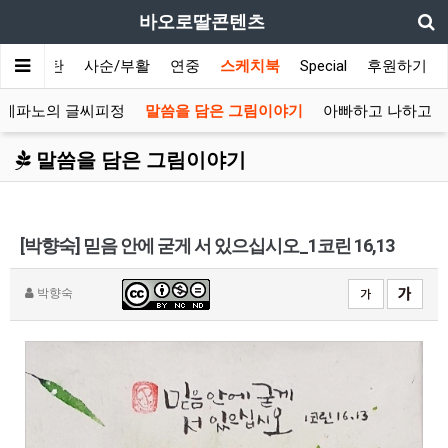
바오로딸콘텐츠
대림/성탄
사순/부활
연중
스케치북
Special
후원하기
스테파노의 글씨피정
말씀을 담은 그림이야기
아빠하고 나하고
말씀을 담은 그림이야기
[박향숙] 믿음 안에 굳게 서 있으십시오_1코린 16,13
박향숙