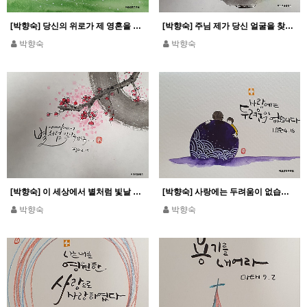
[박향숙] 당신의 위로가 제 영혼을 기쁘게 하였습니다_시편 99,19
[박향숙] 주님 제가 당신 얼굴을 찾고 있습니다_시편 27,8
박향숙
박향숙
[박향숙] 이 세상에서 별처럼 빛날 수 있도록_필리 2,15
[박향숙] 사랑에는 두려움이 없습니다_1요한 4,18
박향숙
박향숙