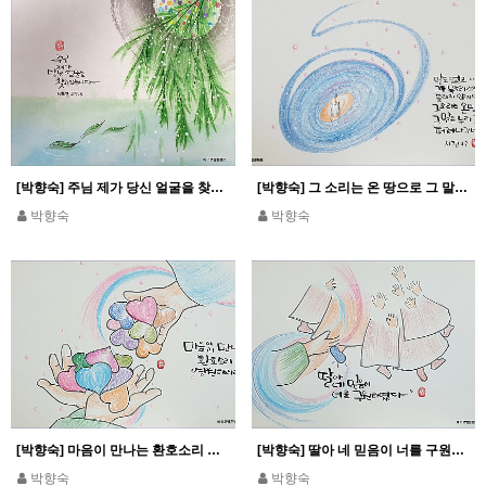
[박향숙] 주님 제가 당신 얼굴을 찾고 있습니다_시편 27,8
[박향숙] 그 소리는 온 땅으로 그 말은 누리 끝까지 퍼져나가네_시편 19
박향숙
박향숙
[박향숙] 마음이 만나는 환호소리 영원하리라
[박향숙] 딸아 네 믿음이 너를 구원하였다_마르 5,34
박향숙
박향숙