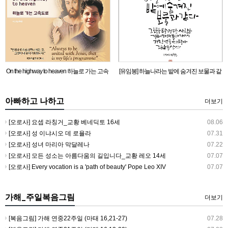
On the highway to heaven 하늘로 가는 고속
[유임봉] 하늘나라는 밭에 숨겨진 보물과 같
도로
다_마태 13,44 참조
아빠하고 나하고
더보기
[오로사] 요셉 라칭거_교황 베네딕토 16세
08.06
[오로사] 성 이냐시오 데 로욜라
07.31
[오로사] 성녀 마리아 막달레나
07.22
[오로사] 모든 성소는 아름다움의 길입니다_교황 레오 14세
07.07
[오로사] Every vocation is a 'path of beauty' Pope Leo XIV
07.07
가해_주일복음그림
더보기
[복음그림] 가해 연중22주일 (마태 16,21-27)
07.28