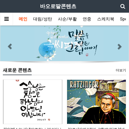
바오로딸콘텐츠
메인
대림/성탄
사순/부활
연중
스케치북
Spec
Previous
Nex
새로운 콘텐츠
더보기