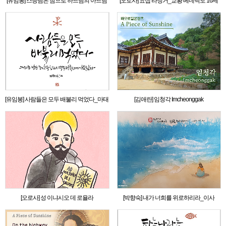
[유임봉] 스승님은 참으로 하느님의 아드님
[오로사] 요셉 라칭거_교황 베네딕토 16세
이십니다_마태 14,33
[유임봉] 사람들은 모두 배불리 먹었다_마태
[김애란] 임청각 Imcheonggak
14,20
[오로사] 성 이냐시오 데 로욜라
[박향숙] 내가 너희를 위로하리라_이사
66,13