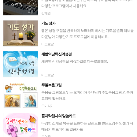
다양한 프로그램에서 사용해요.
김혜연
기도 성가
짧은 성경 구절을 반복하여 노래하며 바치는 기도.음원과 악보를
다운받아 다양한 기도 프로그램에 이용하세요.
바오로딸
새번역낭독신약성경
새번역 신약성경을 MP3파일로 다운로드해요.
바오로딸
주일복음그림
복음을 그림으로 읽는 오마리아 수녀님의 주일복음그림. 강론과
교리에 활용해요.
오마리아
꼼지락천사의 말씀카드
다양한 소재로 복음을 표현하는 달란트를 받은오영주 안젤라 자
매님의 핸드메이드 말씀카드
오영주