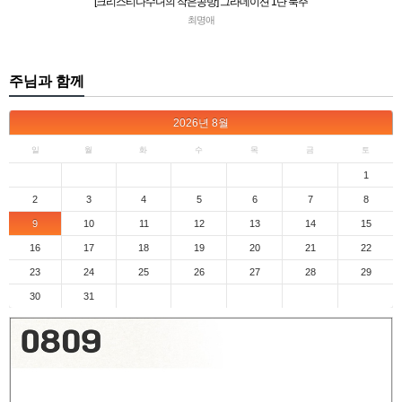
[크리스티나수녀의 작은공방] 그라데이션 1단 묵주
최명애
주님과 함께
2026
년
8월
일
월
화
수
목
금
토
1
2
3
4
5
6
7
8
9
10
11
12
13
14
15
16
17
18
19
20
21
22
23
24
25
26
27
28
29
30
31