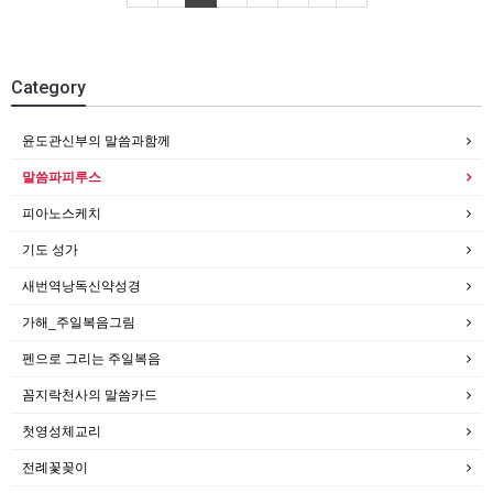
Category
윤도관신부의 말씀과함께
말씀파피루스
피아노스케치
기도 성가
새번역낭독신약성경
가해_주일복음그림
펜으로 그리는 주일복음
꼼지락천사의 말씀카드
첫영성체교리
전례꽃꽂이