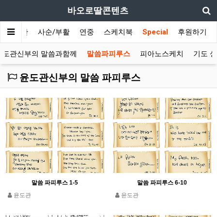
바오로딸콘텐츠
대림/성탄
사순/부활
연중
스케치북
Special
후원하기
윤도관신부의 말씀과함께
말씀파피루스
피아노스케치
기도 
윤도관신부의 말씀 파피루스
말씀 파피루스 1-5
말씀 파피루스 6-10
윤도관
윤도관