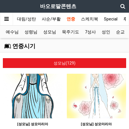
바오로딸콘텐츠
메인
대림/성탄
사순/부활
연중
스케치북
Special
후
예수님
성령님
성모님
묵주기도
7성사
성인
순교
연중시기
성모님(129)
[성모님] 성모마리아
[성모님] 성모마리아