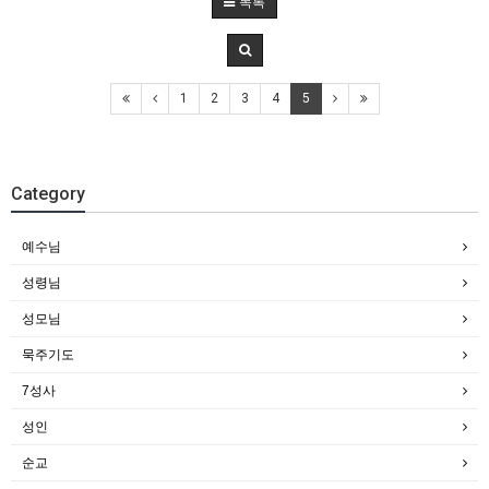
목록
1
2
3
4
5
Category
예수님
성령님
성모님
묵주기도
7성사
성인
순교