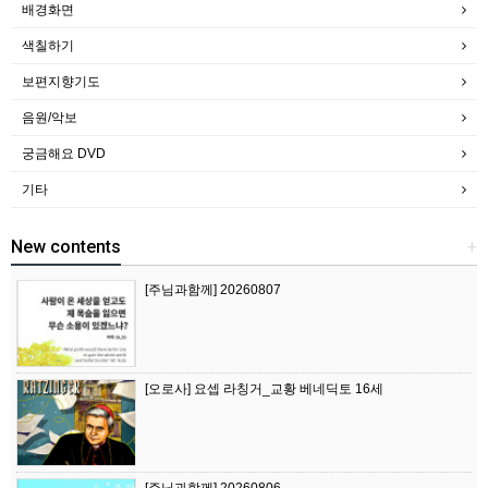
배경화면
색칠하기
보편지향기도
음원/악보
궁금해요 DVD
기타
New contents
+
[주님과함께] 20260807
[오로사] 요셉 라칭거_교황 베네딕토 16세
[주님과함께] 20260806