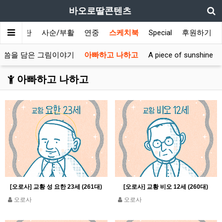
바오로딸콘텐츠
대림/성탄
사순/부활
연중
스케치북
Special
후원하기
말씀을 담은 그림이야기
아빠하고 나하고
A piece of sunshine
아빠하고 나하고
[오로사] 교황 성 요한 23세 (261대)
[오로사] 교황 비오 12세 (260대)
오로사
오로사