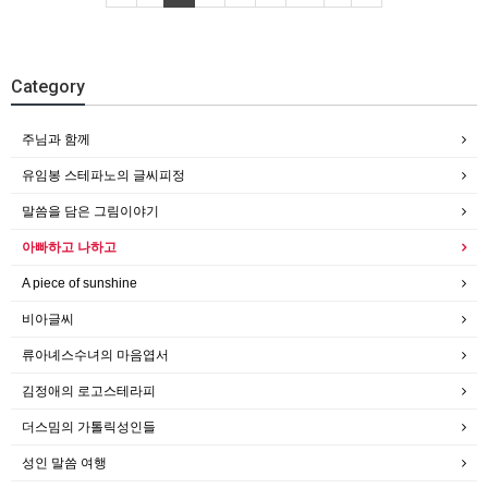
Category
주님과 함께
유임봉 스테파노의 글씨피정
말씀을 담은 그림이야기
아빠하고 나하고
A piece of sunshine
비아글씨
류아녜스수녀의 마음엽서
김정애의 로고스테라피
더스밈의 가톨릭성인들
성인 말씀 여행