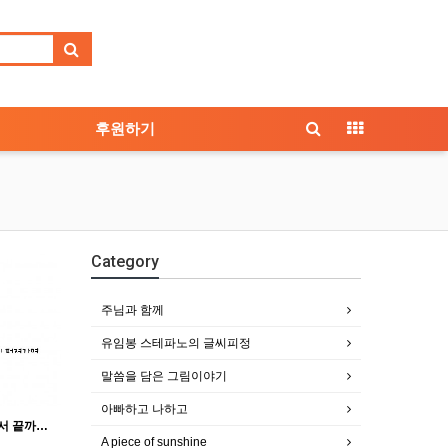
후원하기
Category
주님과 함께
유임봉 스테파노의 글씨피정
말씀을 담은 그림이야기
아빠하고 나하고
[황소정] 지혜는 세상 끝에서 끝까지 힘차게 퍼져가며 만물을 훌륭히 통솔한다_지혜 8,1
A piece of sunshine