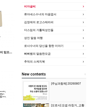
비아글씨
류아녜스수녀의 마음엽서
김정애의 로고스테라피
더스밈의 가톨릭성인들
성인 말씀 여행
로사수녀의 당신을 향한 이야기
[황소정] 먹을 것과 입을 것이 있으면, 우리는 그것으로 만족합시다.
삐삐쌤의 말씀한모금
추억의 스케치북
New contents
+
[주님과함께] 20260807
[오로사] 요셉 라칭거_교황