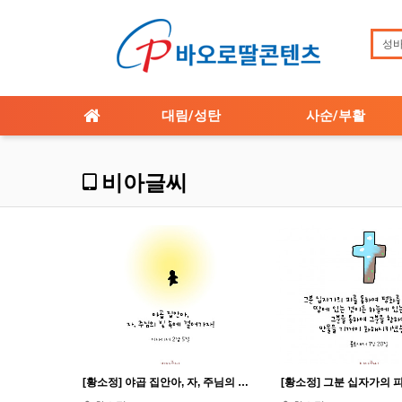
대림/성탄
사순/부활
비아글씨
[황소정] 야곱 집안아, 자, 주님의 빛 속에 걸어가자!_이사 2,5