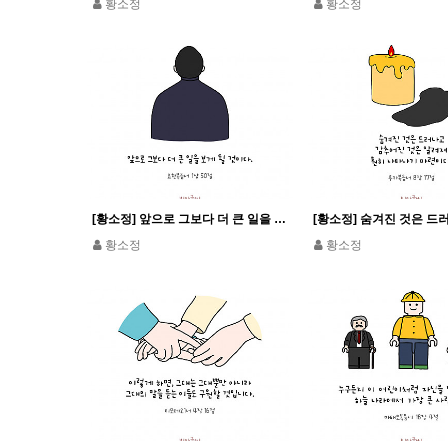
황소정
황소정
[황소정] 앞으로 그보다 더 큰 일을 보게 될 것이다.
황소정
황소정