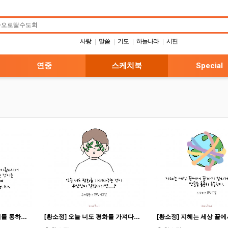
사랑
말씀
기도
하늘나라
시편
|
|
|
|
연중
스케치북
Special
[황소정] 그분 십자가의 피를 통하여 평화를 이룩하시어 ... 만물을 기꺼이 화해시키셨습니다_콜로새서 1,2…
[황소정] 오늘 너도 평화를 가져다주는 것이 무엇인지 알았더라면... 루카 19,42