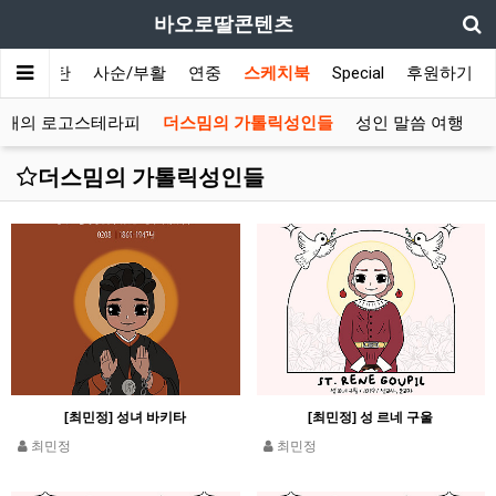
바오로딸콘텐츠
대림/성탄
사순/부활
연중
스케치북
Special
후원하기
정애의 로고스테라피
더스밈의 가톨릭성인들
성인 말씀 여행
더스밈의 가톨릭성인들
[최민정] 성녀 바키타
[최민정] 성 르네 구울
최민정
최민정