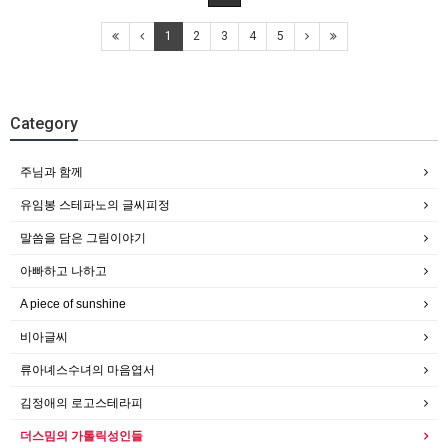
1
2
3
4
5
Category
주님과 함께
유임봉 스테파노의 글씨피정
말씀을 담은 그림이야기
아빠하고 나하고
A piece of sunshine
비아글씨
류아녜스수녀의 마음엽서
김정애의 로고스테라피
더스밈의 가톨릭성인들