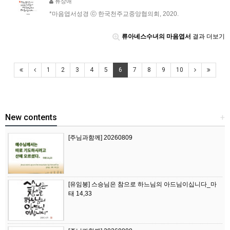
류상애
*마음엽서성경 ⓒ 한국천주교중앙협의회, 2020.
류아녜스수녀의 마음엽서
결과 더보기
1
2
3
4
5
6
7
8
9
10
New contents
+
[주님과함께] 20260809
[유임봉] 스승님은 참으로 하느님의 아드님이십니다_마
태 14,33