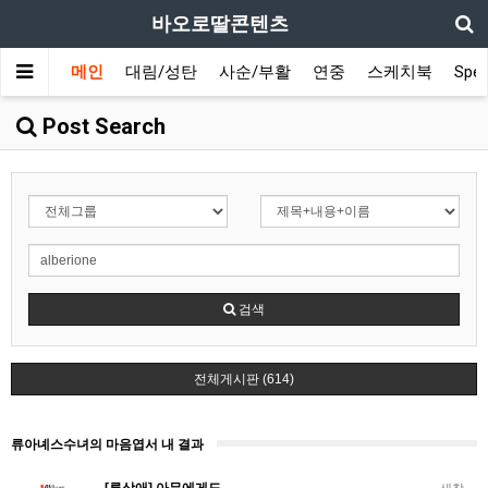
바오로딸콘텐츠
메인
대림/성탄
사순/부활
연중
스케치북
Spec
Post Search
검색
전체게시판 (614)
류아녜스수녀의 마음엽서 내 결과