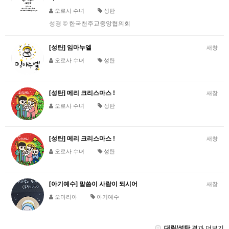
오로사 수녀
성탄
성경 © 한국천주교중앙협의회
[성탄] 임마누엘
새창
오로사 수녀
성탄
[성탄] 메리 크리스마스 !
새창
오로사 수녀
성탄
[성탄] 메리 크리스마스 !
새창
오로사 수녀
성탄
[아기예수] 말씀이 사람이 되시어
새창
오마리아
아기예수
대림/성탄
결과 더보기