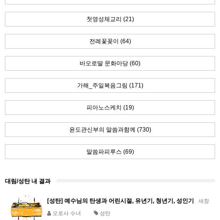
첫영성체교리 (21)
전례꽃꽂이 (64)
바오로딸 문화마당 (60)
가해_주일복음그림 (171)
피아노스케치 (19)
윤도관신부의 말씀과함께 (730)
말씀파피루스 (69)
대림/성탄 내 결과
[성탄] 예수님의 탄생과 어린시절, 유년기, 청년기, 성인기
새창
오로사 수녀
성탄