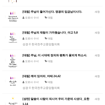
[대림] 주님이 들어가신다. 영광의 임금님이시다.
새창
오로사 수녀
대림
[대림] 주님의 재림이 가까웠습니다_야고 5,8
새창
오로사 수녀
대림
성경 © 한국천주교중앙협의회
[대림] 주님, 이 시대에 정의와 평화가 꽃피게 하소서.
새창
오로사 수녀
대림
[대림] 깨어 있어라_마태 24,42
새창
오로사 수녀
대림
성경 © 한국천주교중앙협의회
[성탄] 말씀이 사람이 되시어 우리 가운데 사셨다_요한
새창
1,14