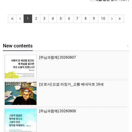
1
2
3
4
5
6
7
8
9
10
New contents
+
[주님과함께] 20260807
[오로사] 요셉 라칭거_교황 베네딕토 16세
[주님과함께] 20260806