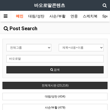
바오로딸콘텐츠
메인
대림/성탄
사순/부활
연중
스케치북
Spec
Post Search
검색
전체게시판 (23,216)
대림/성탄 (434)
사순/부활 (479)