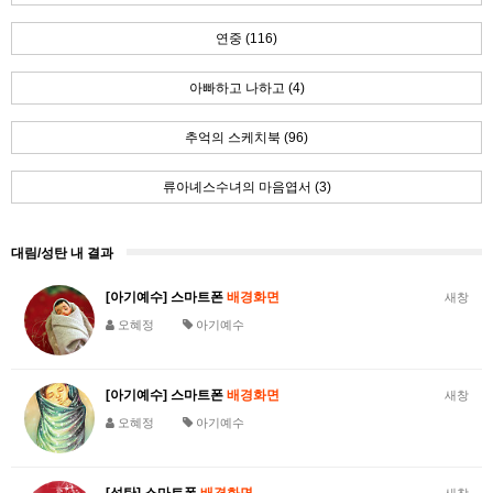
연중 (116)
아빠하고 나하고 (4)
추억의 스케치북 (96)
류아녜스수녀의 마음엽서 (3)
대림/성탄 내 결과
[아기예수] 스마트폰
배경화면
새창
오혜정
아기예수
[아기예수] 스마트폰
배경화면
새창
오혜정
아기예수