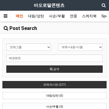
바오로딸콘텐츠
메인
대림/성탄
사순/부활
연중
스케치북
Spec
Post Search
검색
전체게시판 (227)
대림/성탄 (5)
사순/부활 (3)