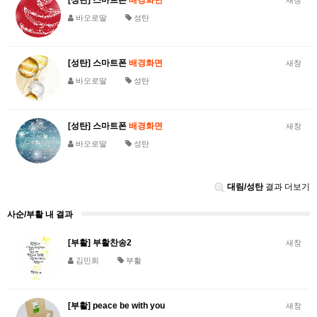
[성탄] 스마트폰
배경화면
새창
바오로딸
성탄
[성탄] 스마트폰
배경화면
새창
바오로딸
성탄
[성탄] 스마트폰
배경화면
새창
바오로딸
성탄
대림/성탄
결과 더보기
사순/부활 내 결과
[부활] 부활찬송2
새창
김민희
부활
[부활] peace be with you
새창