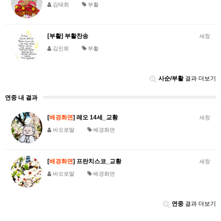
김태희
부활
[부활] 부활찬송
새창
김민희
부활
사순/부활
결과 더보기
연중 내 결과
[
배경화면
] 레오 14세_교황
새창
바오로딸
배경화면
[
배경화면
] 프란치스코_교황
새창
바오로딸
배경화면
연중
결과 더보기