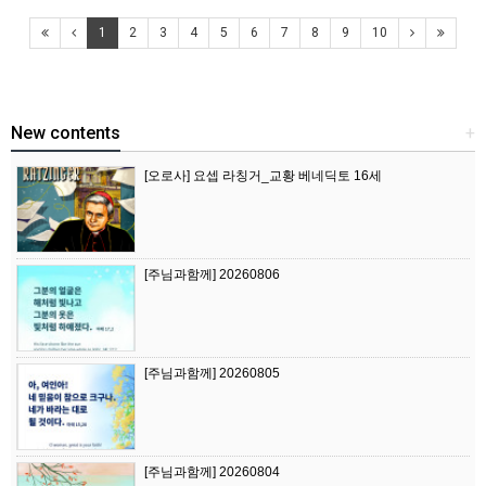
1
2
3
4
5
6
7
8
9
10
New contents
+
[오로사] 요셉 라칭거_교황 베네딕토 16세
[주님과함께] 20260806
[주님과함께] 20260805
[주님과함께] 20260804