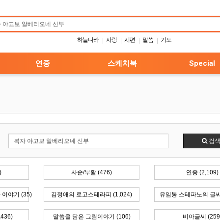
하늘나라
사랑
시편
말씀
기도
|
|
|
|
연중
스케치북
Special
검
)
사순/부활 (476)
연중 (2,109)
이야기 (35)
김정애의 로고스테라피 (1,024)
유임봉 스테파노의 글씨피
436)
말씀을 담은 그림이야기 (106)
비아글씨 (259