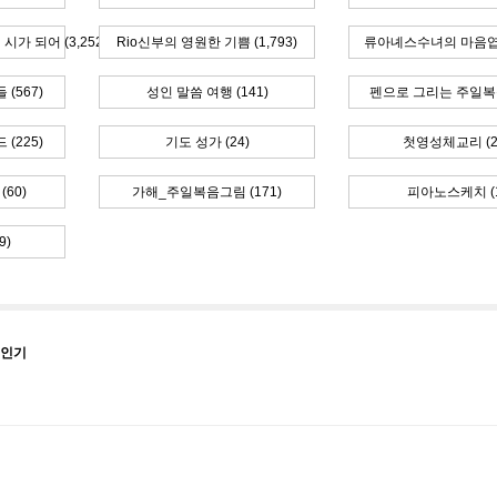
가 되어 (3,252)
Rio신부의 영원한 기쁨 (1,793)
류아녜스수녀의 마음엽서
(567)
성인 말씀 여행 (141)
펜으로 그리는 주일복음 
(225)
기도 성가 (24)
첫영성체교리 (2
60)
가해_주일복음그림 (171)
피아노스케치 (1
9)
성인기