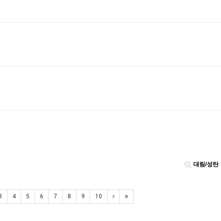
대림/성탄
3
4
5
6
7
8
9
10