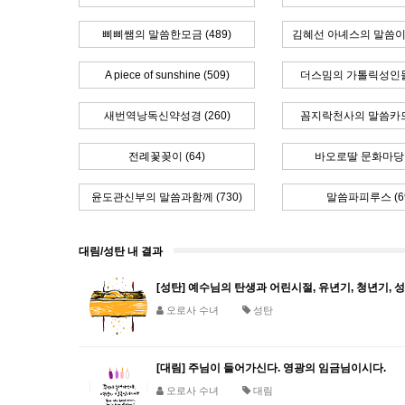
삐삐쌤의 말씀한모금 (489)
김혜선 아녜스의 말씀이 시
A piece of sunshine (509)
더스밈의 가톨릭성인들 
새번역낭독신약성경 (260)
꼼지락천사의 말씀카드 
전례꽃꽂이 (64)
바오로딸 문화마당 (
윤도관신부의 말씀과함께 (730)
말씀파피루스 (6
대림/성탄 내 결과
[성탄] 예수님의 탄생과 어린시절, 유년기, 청년기, 
오로사 수녀
성탄
[대림] 주님이 들어가신다. 영광의 임금님이시다.
오로사 수녀
대림