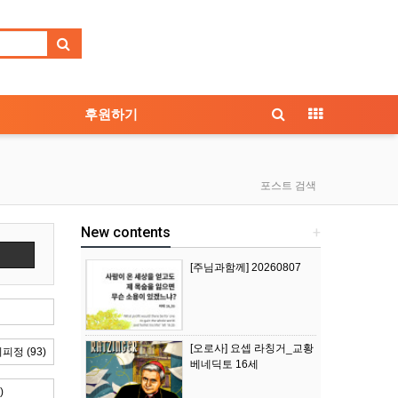
후원하기
포스트 검색
New contents
+
색
[주님과함께] 20260807
[오로사] 요셉 라칭거_교황
정 (93)
베네딕토 16세
)