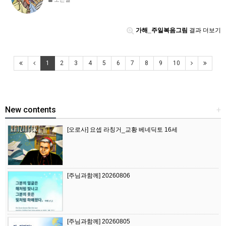
가해_주일복음그림
결과 더보기
1
2
3
4
5
6
7
8
9
10
New contents
+
[오로사] 요셉 라칭거_교황 베네딕토 16세
[주님과함께] 20260806
[주님과함께] 20260805