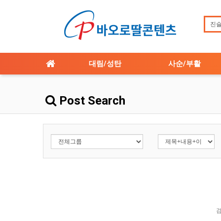
대림/성탄
사순/부활
Post Search
검