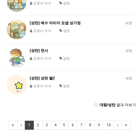
오로사 수녀
성탄
[성탄] 예수 마리아 요셉 성가정
새창
오로사 수녀
성탄
[성탄] 천사
새창
오로사 수녀
성탄
[성탄] 성탄 별2
새창
오로사 수녀
성탄
대림/성탄
결과 더보기
1
2
3
4
5
6
7
8
9
10