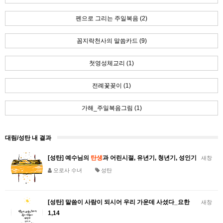
펜으로 그리는 주일복음 (2)
꼼지락천사의 말씀카드 (9)
첫영성체교리 (1)
전례꽃꽂이 (1)
가해_주일복음그림 (1)
대림/성탄 내 결과
[성탄] 예수님의
탄생
과 어린시절, 유년기, 청년기, 성인기
새창
오로사 수녀
성탄
[성탄] 말씀이 사람이 되시어 우리 가운데 사셨다_요한
새창
1,14