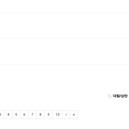
대림/성탄
3
4
5
6
7
8
9
10