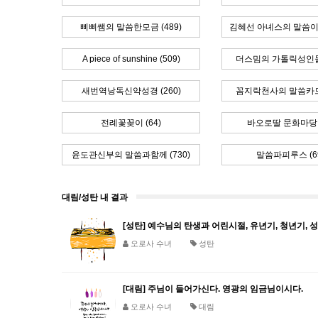
삐삐쌤의 말씀한모금 (489)
김혜선 아녜스의 말씀이 시
A piece of sunshine (509)
더스밈의 가톨릭성인들 
새번역낭독신약성경 (260)
꼼지락천사의 말씀카드 
전례꽃꽂이 (64)
바오로딸 문화마당 (
윤도관신부의 말씀과함께 (730)
말씀파피루스 (6
대림/성탄 내 결과
[성탄] 예수님의 탄생과 어린시절, 유년기, 청년기, 
오로사 수녀
성탄
[대림] 주님이 들어가신다. 영광의 임금님이시다.
오로사 수녀
대림