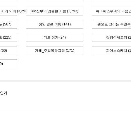
가 되어 (3,252)
Rio신부의 영원한 기쁨 (1,793)
류아녜스수녀의 마음엽서
(567)
성인 말씀 여행 (141)
펜으로 그리는 주일복음 
(225)
기도 성가 (24)
첫영성체교리 (2
60)
가해_주일복음그림 (171)
피아노스케치 (1
9)
성인기