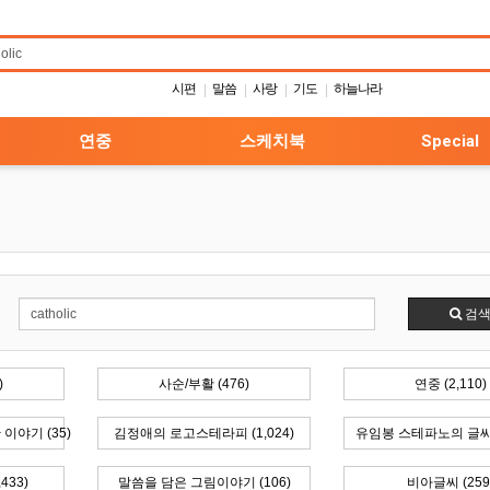
시편
말씀
사랑
기도
하늘나라
|
|
|
|
연중
스케치북
Special
검
)
사순/부활 (476)
연중 (2,110)
이야기 (35)
김정애의 로고스테라피 (1,024)
유임봉 스테파노의 글씨피
433)
말씀을 담은 그림이야기 (106)
비아글씨 (259