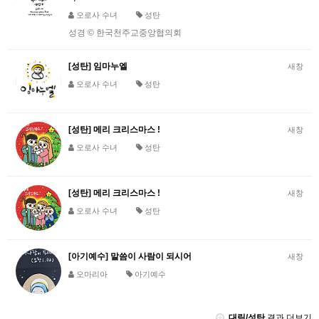
오로사 수녀
성탄
성경 © 한국천주교중앙협의회
[성탄] 임마누엘
새창
오로사 수녀
성탄
[성탄] 메리 크리스마스 !
새창
오로사 수녀
성탄
[성탄] 메리 크리스마스 !
새창
오로사 수녀
성탄
[아기예수] 말씀이 사람이 되시어
새창
오마리아
아기예수
대림/성탄
결과 더보기