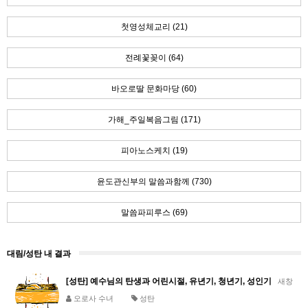
첫영성체교리 (21)
전례꽃꽂이 (64)
바오로딸 문화마당 (60)
가해_주일복음그림 (171)
피아노스케치 (19)
윤도관신부의 말씀과함께 (730)
말씀파피루스 (69)
대림/성탄 내 결과
[성탄] 예수님의 탄생과 어린시절, 유년기, 청년기, 성인기
새창
오로사 수녀
성탄