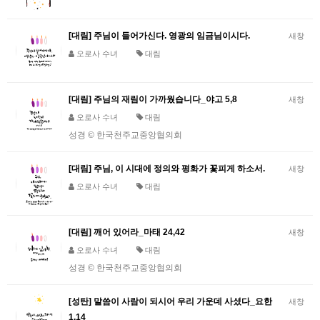
[대림] 주님이 들어가신다. 영광의 임금님이시다.
새창
오로사 수녀
대림
[대림] 주님의 재림이 가까웠습니다_야고 5,8
새창
오로사 수녀
대림
성경 © 한국천주교중앙협의회
[대림] 주님, 이 시대에 정의와 평화가 꽃피게 하소서.
새창
오로사 수녀
대림
[대림] 깨어 있어라_마태 24,42
새창
오로사 수녀
대림
성경 © 한국천주교중앙협의회
[성탄] 말씀이 사람이 되시어 우리 가운데 사셨다_요한
새창
1,14