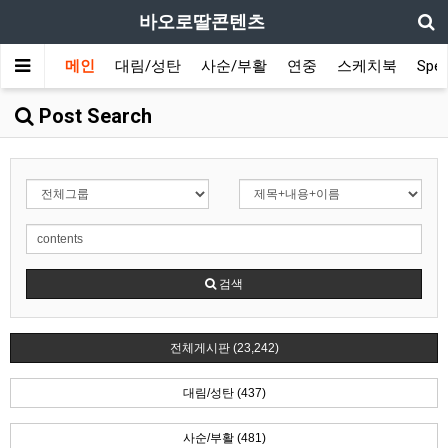
바오로딸콘텐츠
메인
대림/성탄
사순/부활
연중
스케치북
Spec
Post Search
검색
전체게시판 (23,242)
대림/성탄 (437)
사순/부활 (481)