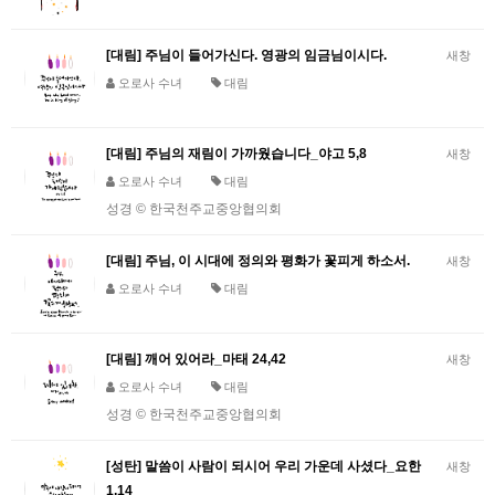
[대림] 주님이 들어가신다. 영광의 임금님이시다.
새창
오로사 수녀
대림
[대림] 주님의 재림이 가까웠습니다_야고 5,8
새창
오로사 수녀
대림
성경 © 한국천주교중앙협의회
[대림] 주님, 이 시대에 정의와 평화가 꽃피게 하소서.
새창
오로사 수녀
대림
[대림] 깨어 있어라_마태 24,42
새창
오로사 수녀
대림
성경 © 한국천주교중앙협의회
[성탄] 말씀이 사람이 되시어 우리 가운데 사셨다_요한
새창
1,14