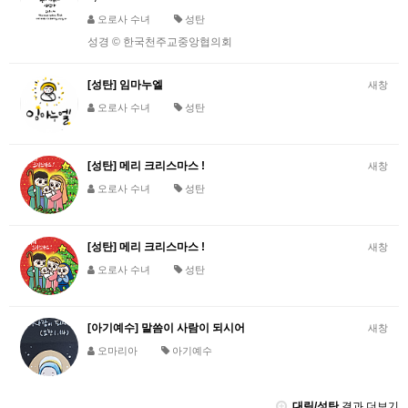
오로사 수녀
성탄
성경 © 한국천주교중앙협의회
[성탄] 임마누엘
새창
오로사 수녀
성탄
[성탄] 메리 크리스마스 !
새창
오로사 수녀
성탄
[성탄] 메리 크리스마스 !
새창
오로사 수녀
성탄
[아기예수] 말씀이 사람이 되시어
새창
오마리아
아기예수
대림/성탄
결과 더보기