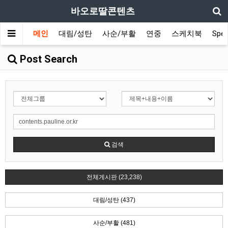
바오로딸콘텐츠
메인
대림/성탄
사순/부활
연중
스케치북
Spec
Post Search
검색
전체게시판 (23,238)
대림/성탄 (437)
사순/부활 (481)