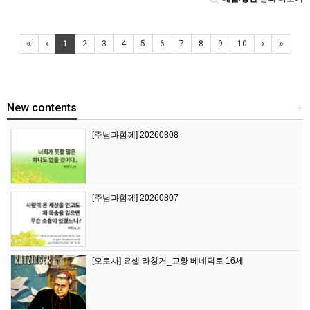
1
2
3
4
5
6
7
8
9
10
New contents
+
[주님과함께] 20260808
[주님과함께] 20260807
[오로사] 요셉 라칭거_교황 베네딕토 16세