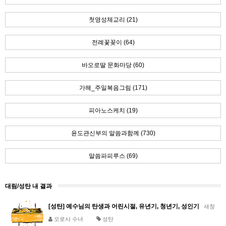
첫영성체교리 (21)
전례꽃꽂이 (64)
바오로딸 문화마당 (60)
가해_주일복음그림 (171)
피아노스케치 (19)
윤도관신부의 말씀과함께 (730)
말씀파피루스 (69)
대림/성탄 내 결과
[성탄] 예수님의 탄생과 어린시절, 유년기, 청년기, 성인기
새창
오로사 수녀
성탄