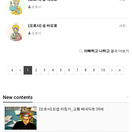
오로사
[오로사] 성 바오로
새창
오로사
아빠하고 나하고
결과 더보기
1
2
3
4
5
6
7
8
9
10
New contents
+
[오로사] 요셉 라칭거_교황 베네딕토 16세