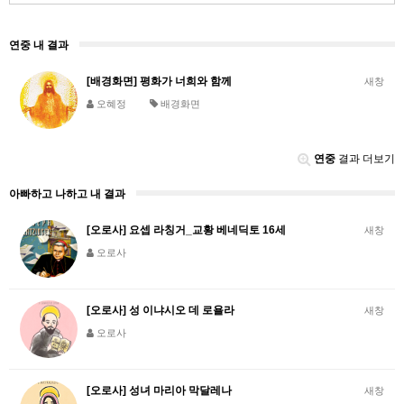
연중 내 결과
[배경화면] 평화가 너희와 함께
새창
오혜정
배경화면
연중
결과 더보기
아빠하고 나하고 내 결과
[오로사] 요셉 라칭거_교황 베네딕토 16세
새창
오로사
[오로사] 성 이냐시오 데 로욜라
새창
오로사
[오로사] 성녀 마리아 막달레나
새창