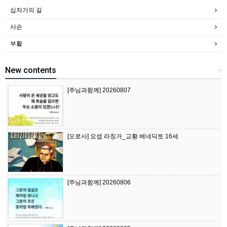
십자가의 길
사순
부활
New contents
+
[주님과함께] 20260807
[오로사] 요셉 라칭거_교황 베네딕토 16세
[주님과함께] 20260806