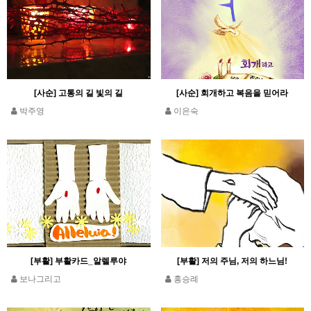
[사순] 고통의 길 빛의 길
[사순] 회개하고 복음을 믿어라
박주영
이은숙
[부활] 부활카드_알렐루야
[부활] 저의 주님, 저의 하느님!
보나그리고
홍승례