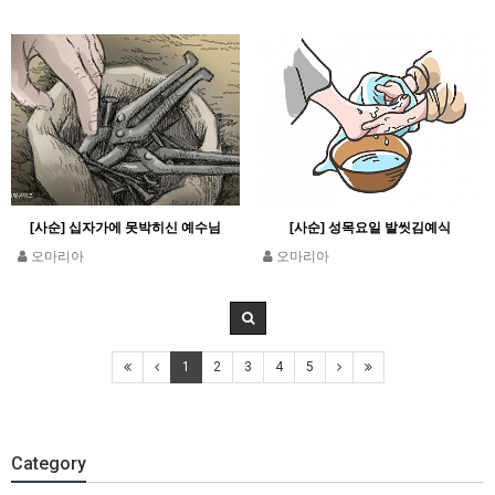
[사순] 십자가에 못박히신 예수님
[사순] 성목요일 발씻김예식
오마리아
오마리아
1
2
3
4
5
Category