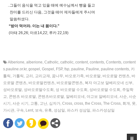
..그들이 음식을 먹고 있을 때에 예수님께서 빵을 들고
찬미를 드리신 다음, 그것을 떼어 제자들에게 주시며
말씀하셨다.
“받아 먹어라. 이는 내 몸이다.”
(마태 26,26; 마르14,22; 루카 22,19)
Alberione
,
alberione
,
Catholic
,
catholic
,
content
,
contents
,
Contents
,
content
s.pauline.or.kr
,
gospel
,
Gospel
,
FSP
,
fsp
,
pauline
,
Pauline
,
pauline contents
,
카
톨릭
,
가톨릭
,
교리
,
교리교재
,
꿈나무
,
바오로가족
,
바오로딸
,
바오로딸 컨텐츠
,
바
오로딸 콘텐츠
,
바오로딸컨텐츠
,
바오로딸콘텐츠
,
복자 야고보 알베리오네 신부
,
성바오로딸
,
성바오로딸수도회
,
성 바오로딸 수도회
,
성바오로딸 수도회
,
주일학
교
,
콘텐츠 바오로딸
,
콘텐츠바오로딸
,
알베리오네
,
야고보 알베리오네
,
사순
,
사순
시기
,
사순 시기
,
고통
,
고난
,
십자가
,
Cross
,
cross
,
the Cross
,
The Cross
,
회개
,
못
,
가시관
,
구속
,
Lent
,
보속
,
유혹
,
성삼일
,
파스카 성삼일
,
파스카성삼일