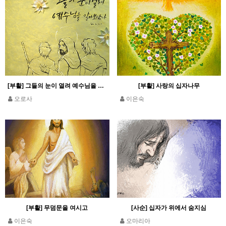
[부활] 그들의 눈이 열려 예수님을 알아보았다
[부활] 사랑의 십자나무
오로사
이은숙
[부활] 무덤문을 여시고
[사순] 십자가 위에서 숨지심
이은숙
오마리아