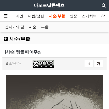
바오로딸콘텐츠
메인
대림/성탄
사순/부활
연중
스케치북
Spec
십자가의 길
사순
부활
사순/부활
[사순] 빵을 떼어주심
오마리아