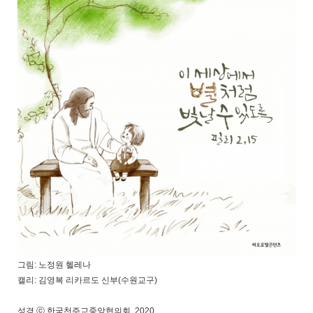
그림: 노정원 헬레나
캘리: 김영복 리카르도 신부(수원교구)
성경 ⓒ 한국천주교중앙협의회, 2020.