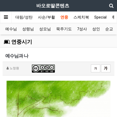
바오로딸콘텐츠
메인
대림/성탄
사순/부활
연중
스케치북
Special
후
예수님
성령님
성모님
묵주기도
7성사
성인
순교
연중시기
예수님과 나
노정원