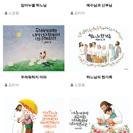
임마누엘 하느님
예수님과 신부님
노정원
김리아
두려워하지 마라
하느님의 한가족
김리아
노정원