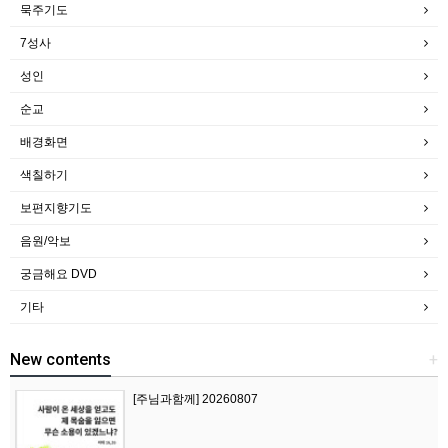
묵주기도
7성사
성인
순교
배경화면
색칠하기
보편지향기도
음원/악보
궁금해요 DVD
기타
New contents
+
[주님과함께] 20260807