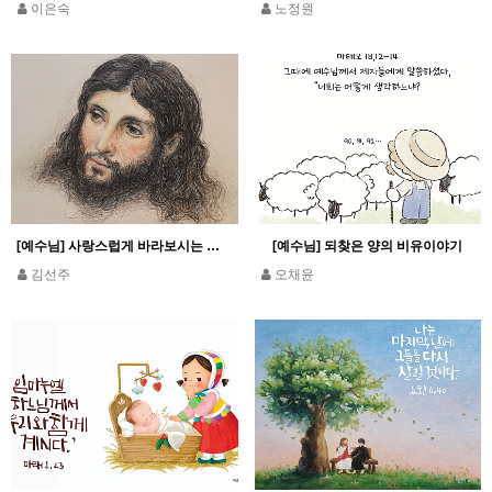
이은숙
노정원
[예수님] 사랑스럽게 바라보시는 예수님
[예수님] 되찾은 양의 비유이야기
김선주
오채윤