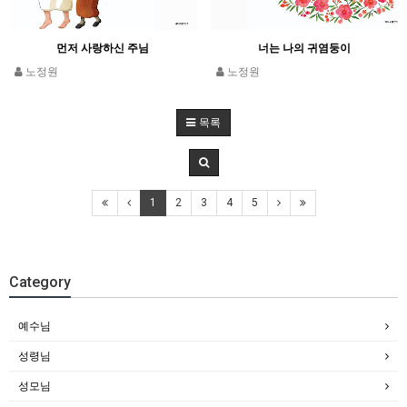
먼저 사랑하신 주님
너는 나의 귀염둥이
노정원
노정원
목록
1
2
3
4
5
Category
예수님
성령님
성모님