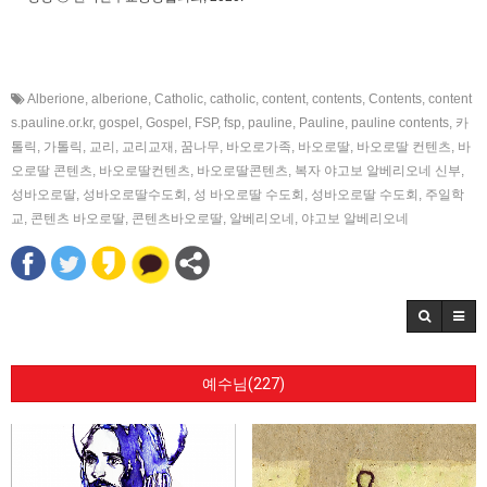
Alberione
,
alberione
,
Catholic
,
catholic
,
content
,
contents
,
Contents
,
content
s.pauline.or.kr
,
gospel
,
Gospel
,
FSP
,
fsp
,
pauline
,
Pauline
,
pauline contents
,
카
톨릭
,
가톨릭
,
교리
,
교리교재
,
꿈나무
,
바오로가족
,
바오로딸
,
바오로딸 컨텐츠
,
바
오로딸 콘텐츠
,
바오로딸컨텐츠
,
바오로딸콘텐츠
,
복자 야고보 알베리오네 신부
,
성바오로딸
,
성바오로딸수도회
,
성 바오로딸 수도회
,
성바오로딸 수도회
,
주일학
교
,
콘텐츠 바오로딸
,
콘텐츠바오로딸
,
알베리오네
,
야고보 알베리오네
예수님(227)