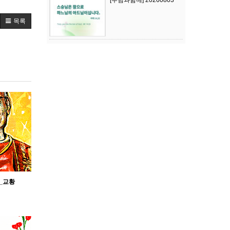
[주님과함께] 20260803
목록
세_교황