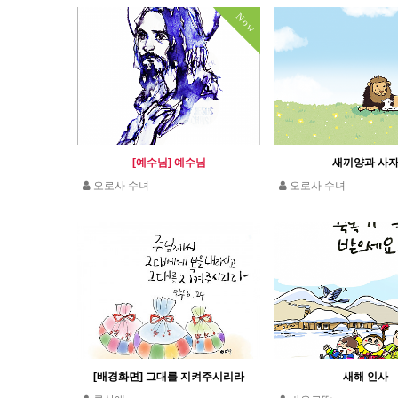
Now
[예수님] 예수님
새끼양과 사
오로사 수녀
오로사 수녀
[배경화면] 그대를 지켜주시리라
새해 인사