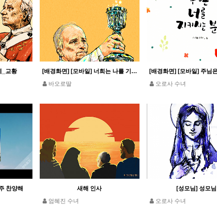
세_교황
[배경화면] [모바일] 너희는 나를 기억하여 이를 행하여라_루카 22,19
바오로딸
오로사 수녀
] 주 찬양해
새해 인사
[성모님] 성모님
엄혜진 수녀
오로사 수녀