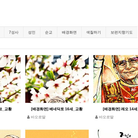
7성사
성인
순교
배경화면
색칠하기
보편지향기도
코_교황
[배경화면] 베네딕토 16세_교황
[배경화면] 레오 14
바오로딸
바오로딸