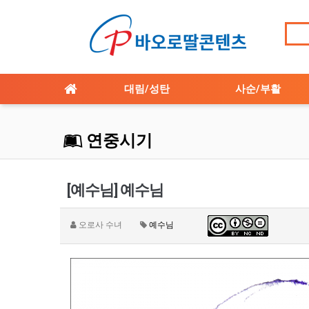
대림/성탄
사순/부활
연중시기
[예수님] 예수님
오로사 수녀
예수님