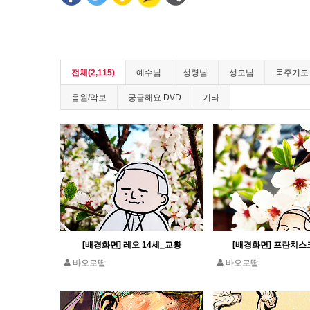
전체(2,115)
예수님
성령님
성모님
묵주기도
음원/악보
궁금해요 DVD
기타
[배경화면] 레오 14세_교황
[배경화면] 프란치스
바오로딸
바오로딸