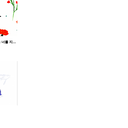
[배경화면] [모바일] 주님은 너를 지키시는 분_시편 121,5