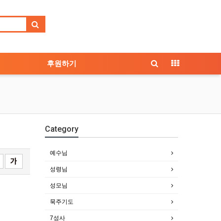
후원하기
Category
예수님
성령님
성모님
묵주기도
7성사