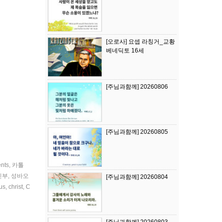
[오로사] 요셉 라칭거_교황
베네딕토 16세
[주님과함께] 20260806
[주님과함께] 20260805
ents
,
카톨
신부
,
성바오
[주님과함께] 20260804
us
,
christ
,
C