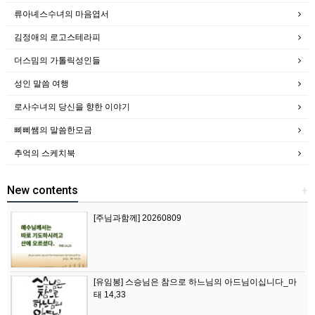
류아녜스수녀의 마음엽서
김정애의 로고스테라피
더스밈의 가톨릭성인들
성인 말씀 여행
로사수녀의 당신을 향한 이야기
삐삐쌤의 말씀한모금
추억의 스케치북
New contents
+
[주님과함께] 20260809
[유임봉] 스승님은 참으로 하느님의 아드님이십니다_마
태 14,33