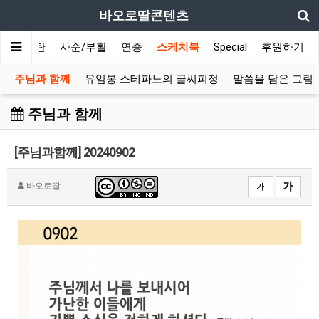
바오로딸콘텐츠
대림/성탄
사순/부활
연중
스케치북
Special
후원하기
주님과 함께
유임봉 스테파노의 글씨피정
말씀을 담은 그림
주님과 함께
[주님과함께] 20240902
바오로딸