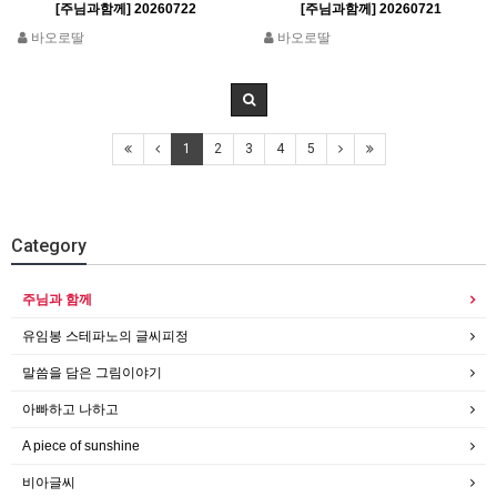
[주님과함께] 20260722
[주님과함께] 20260721
바오로딸
바오로딸
1
2
3
4
5
Category
주님과 함께
유임봉 스테파노의 글씨피정
말씀을 담은 그림이야기
아빠하고 나하고
A piece of sunshine
비아글씨