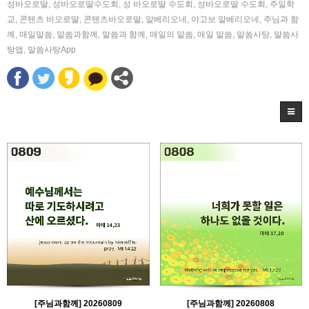
성바오로딸
,
성바오로딸수도회
,
성 바오로딸 수도회
,
성바오로딸 수도회
,
주일학
교
,
콘텐츠 바오로딸
,
콘텐츠바오로딸
,
알베리오네
,
야고보 알베리오네
,
주님과 함
께
,
매일말씀
,
말씀과함께
,
말씀과 함께
,
매일의 말씀
,
매일 말씀
,
말씀사탕
,
말씀사
탕앱
,
말씀사탕App
[주님과함께] 20260809
[주님과함께] 20260808