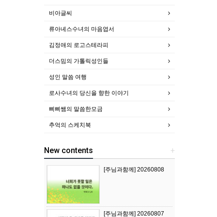
비아글씨
류아녜스수녀의 마음엽서
김정애의 로고스테라피
더스밈의 가톨릭성인들
성인 말씀 여행
로사수녀의 당신을 향한 이야기
삐삐쌤의 말씀한모금
추억의 스케치북
New contents
+
[주님과함께] 20260808
[주님과함께] 20260807