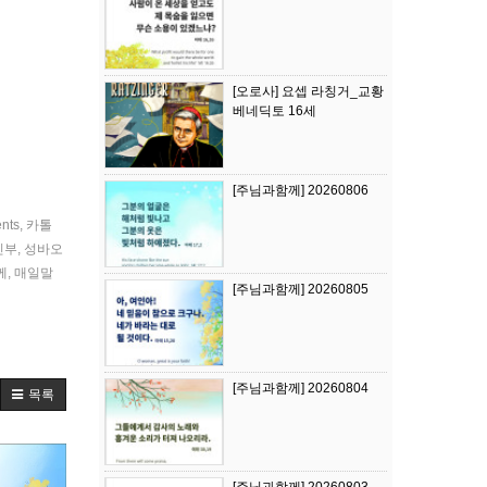
[오로사] 요셉 라칭거_교황
베네딕토 16세
[주님과함께] 20260806
ents
,
카톨
신부
,
성바오
께
,
매일말
[주님과함께] 20260805
[주님과함께] 20260804
목록