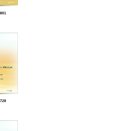
801
728