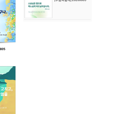
[주님과함께] 20260803
805