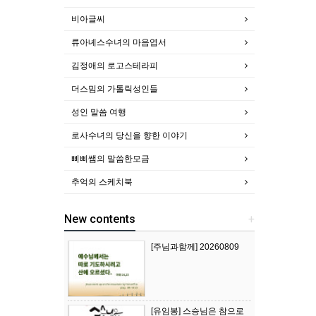
비아글씨
류아녜스수녀의 마음엽서
김정애의 로고스테라피
더스밈의 가톨릭성인들
성인 말씀 여행
로사수녀의 당신을 향한 이야기
삐삐쌤의 말씀한모금
추억의 스케치북
New contents
+
[주님과함께] 20260809
[유임봉] 스승님은 참으로