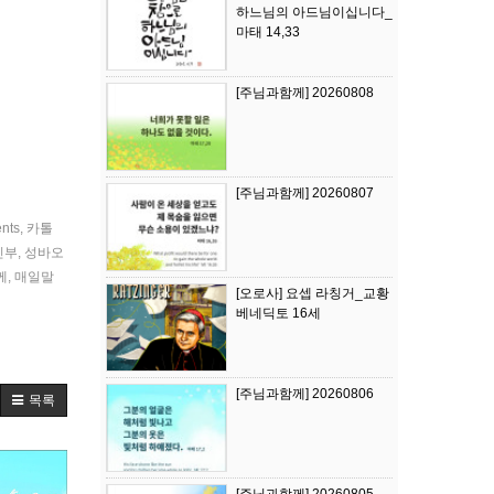
하느님의 아드님이십니다_
마태 14,33
[주님과함께] 20260808
[주님과함께] 20260807
ents
,
카톨
신부
,
성바오
께
,
매일말
[오로사] 요셉 라칭거_교황
베네딕토 16세
[주님과함께] 20260806
목록