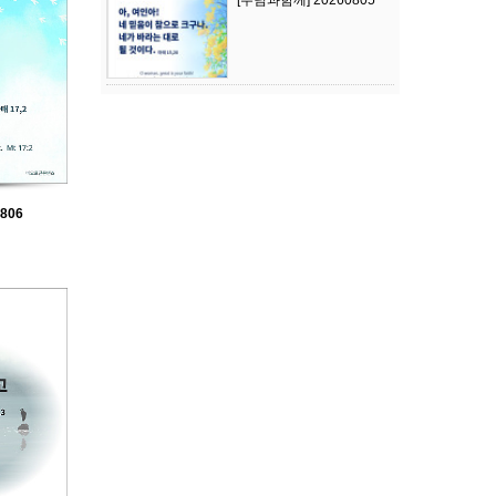
[주님과함께] 20260805
806