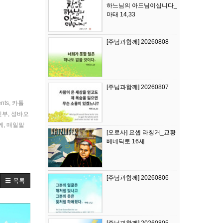
하느님의 아드님이십니다_
마태 14,33
[주님과함께] 20260808
[주님과함께] 20260807
ents
,
카톨
신부
,
성바오
께
,
매일말
[오로사] 요셉 라칭거_교황
베네딕토 16세
[주님과함께] 20260806
목록