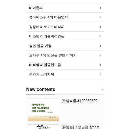
비아글씨
류아녜스수녀의 마음엽서
김정애의 로고스테라피
더스밈의 가톨릭성인들
성인 말씀 여행
로사수녀의 당신을 향한 이야기
삐삐쌤의 말씀한모금
추억의 스케치북
New contents
+
[주님과함께] 20260809
[유임봉] 스승님은 참으로