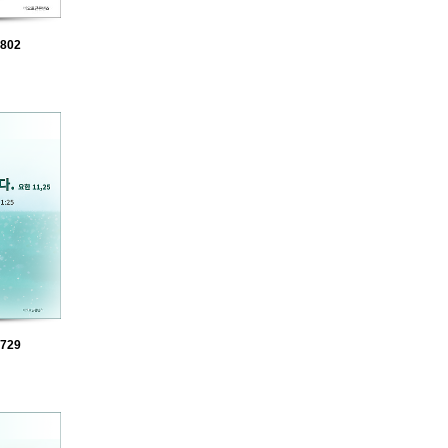
802
729