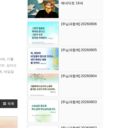
베네딕토 16세
[주님과함께] 20260806
[주님과함께] 20260805
ents
,
카톨
신부
,
성바오
께
,
매일말
[주님과함께] 20260804
[주님과함께] 20260803
목록