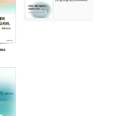
[주님과함께] 20260802
804