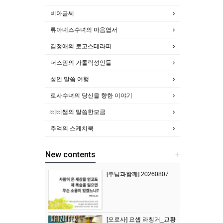
비아글씨
류아녜스수녀의 마음엽서
김정애의 로고스테라피
더스밈의 가톨릭성인들
성인 말씀 여행
로사수녀의 당신을 향한 이야기
삐삐쌤의 말씀한모금
추억의 스케치북
New contents
+
[주님과함께] 20260807
[오로사] 요셉 라칭거_교황