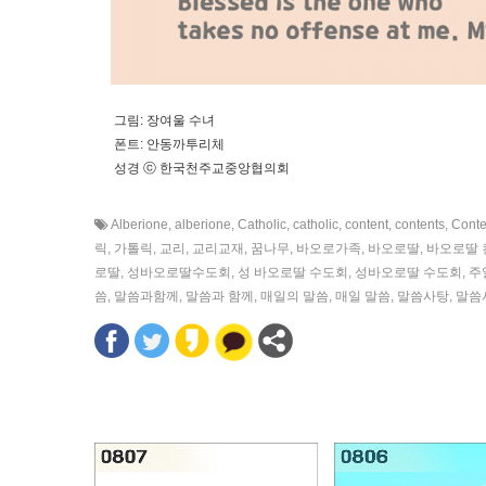
그림: 장여울 수녀
폰트: 안동까투리체
성경 ⓒ 한국천주교중앙협의회
Alberione
,
alberione
,
Catholic
,
catholic
,
content
,
contents
,
Conte
릭
,
가톨릭
,
교리
,
교리교재
,
꿈나무
,
바오로가족
,
바오로딸
,
바오로딸 
로딸
,
성바오로딸수도회
,
성 바오로딸 수도회
,
성바오로딸 수도회
,
주
씀
,
말씀과함께
,
말씀과 함께
,
매일의 말씀
,
매일 말씀
,
말씀사탕
,
말씀