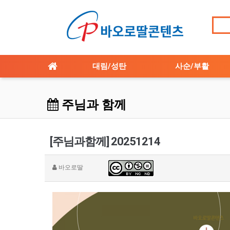
대림/성탄
사순/부활
주님과 함께
[주님과함께] 20251214
바오로딸