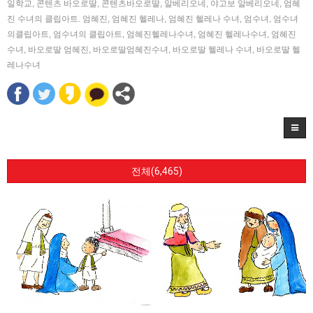
일학교
,
콘텐츠 바오로딸
,
콘텐츠바오로딸
,
알베리오네
,
야고보 알베리오네
,
엄혜
진 수녀의 클립아트. 엄혜진
,
엄혜진 헬레나
,
엄혜진 헬레나 수녀
,
엄수녀
,
엄수녀
의클립아트
,
엄수녀의 클립아트
,
엄혜진헬레나수녀
,
엄혜진 헬레나수녀
,
엄혜진
수녀
,
바오로딸 엄혜진
,
바오로딸엄혜진수녀
,
바오로딸 헬레나 수녀
,
바오로딸 헬
레나수녀
전체(6,465)