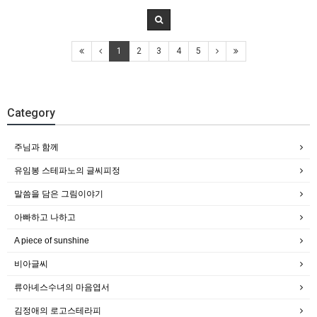
1
2
3
4
5
Category
주님과 함께
유임봉 스테파노의 글씨피정
말씀을 담은 그림이야기
아빠하고 나하고
A piece of sunshine
비아글씨
류아녜스수녀의 마음엽서
김정애의 로고스테라피