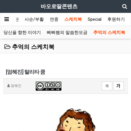
바오로딸콘텐츠
대림/성탄
사순/부활
연중
스케치북
Special
후원하기
 당신을 향한 이야기
삐삐쌤의 말씀한모금
추억의 스케치북
추억의 스케치북
[엄혜진] 탈리타 쿰
엄혜진