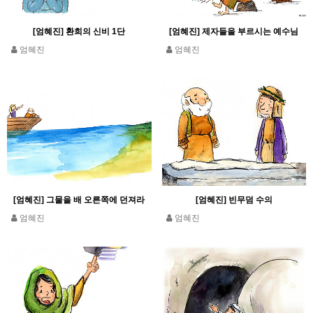
[엄혜진] 환희의 신비 1단
[엄혜진] 제자들을 부르시는 예수님
엄혜진
엄혜진
[엄혜진] 그물을 배 오른쪽에 던져라
[엄혜진] 빈무덤 수의
엄혜진
엄혜진