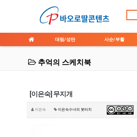
대림/성탄
사순/부활
추억의 스케치북
[이은숙] 무지개
이은숙
이은숙수녀의 붓터치