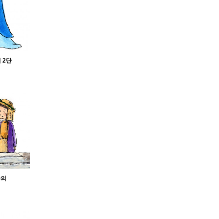
 2단
수의