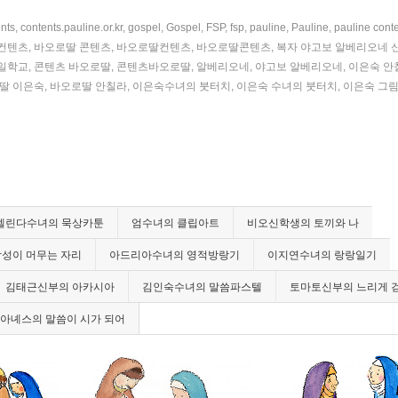
nts
,
contents.pauline.or.kr
,
gospel
,
Gospel
,
FSP
,
fsp
,
pauline
,
Pauline
,
pauline cont
컨텐츠
,
바오로딸 콘텐츠
,
바오로딸컨텐츠
,
바오로딸콘텐츠
,
복자 야고보 알베리오네 
일학교
,
콘텐츠 바오로딸
,
콘텐츠바오로딸
,
알베리오네
,
야고보 알베리오네
,
이은숙 안
딸 이은숙
,
바오로딸 안칠라
,
이은숙수녀의 붓터치
,
이은숙 수녀의 붓터치
,
이은숙 그
벨린다수녀의 묵상카툰
엄수녀의 클립아트
비오신학생의 토끼와 나
감성이 머무는 자리
아드리아수녀의 영적방랑기
이지연수녀의 랑랑일기
김태근신부의 아카시아
김인숙수녀의 말씀파스텔
토마토신부의 느리게 
 아녜스의 말씀이 시가 되어