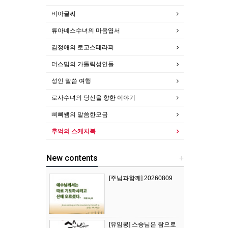
비아글씨
류아녜스수녀의 마음엽서
김정애의 로고스테라피
더스밈의 가톨릭성인들
성인 말씀 여행
로사수녀의 당신을 향한 이야기
삐삐쌤의 말씀한모금
추억의 스케치북
New contents
+
[주님과함께] 20260809
[유임봉] 스승님은 참으로