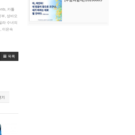
[주님과함께] 20260805
ents
,
카톨
신부
,
성바오
칠라 수녀의
림
,
이은숙
목록
걷기