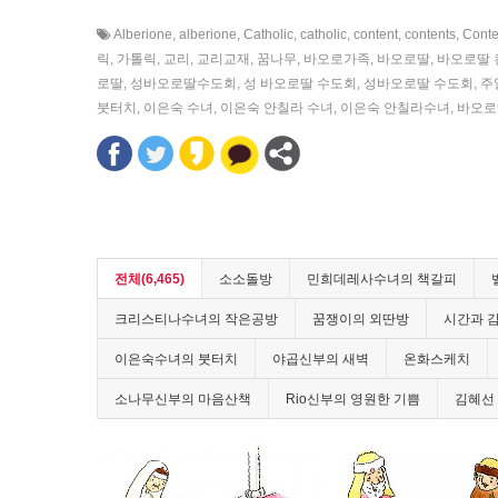
Alberione
,
alberione
,
Catholic
,
catholic
,
content
,
contents
,
Conte
릭
,
가톨릭
,
교리
,
교리교재
,
꿈나무
,
바오로가족
,
바오로딸
,
바오로딸 
로딸
,
성바오로딸수도회
,
성 바오로딸 수도회
,
성바오로딸 수도회
,
주
붓터치
,
이은숙 수녀
,
이은숙 안칠라 수녀
,
이은숙 안칠라수녀
,
바오로
전체(6,465)
소소돌방
민희데레사수녀의 책갈피
크리스티나수녀의 작은공방
꿈쟁이의 외딴방
시간과 
이은숙수녀의 붓터치
야곱신부의 새벽
온화스케치
소나무신부의 마음산책
Rio신부의 영원한 기쁨
김혜선