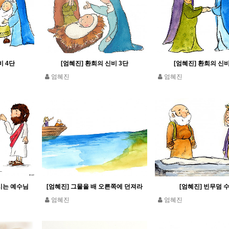
비 4단
[엄혜진] 환희의 신비 3단
[엄혜진] 환희의 신비
엄혜진
엄혜진
시는 예수님
[엄혜진] 그물을 배 오른쪽에 던져라
[엄혜진] 빈무덤 
엄혜진
엄혜진