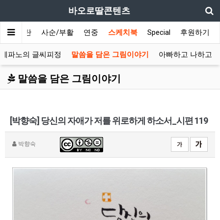
바오로딸콘텐츠
대림/성탄
사순/부활
연중
스케치북
Special
후원하기
스테파노의 글씨피정
말씀을 담은 그림이야기
아빠하고 나하고
말씀을 담은 그림이야기
[박향숙] 당신의 자애가 저를 위로하게 하소서_시편 119
박향숙