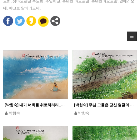
도회
,
성바오로딸 수도회
,
주일학교
,
콘텐츠 바오로딸
,
콘텐츠바오로딸
,
알베리오
네
,
야고보 알베리오네
,
[박향숙] 내가 너희를 위로하리라_이사 66,13
[박향숙] 주님 그들은 당신 얼굴의 빛 속을 걷습니다_시편 89,16
박향숙
박향숙