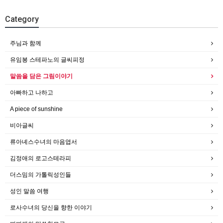
Category
주님과 함께
유임봉 스테파노의 글씨피정
말씀을 담은 그림이야기
아빠하고 나하고
A piece of sunshine
비아글씨
류아녜스수녀의 마음엽서
김정애의 로고스테라피
더스밈의 가톨릭성인들
성인 말씀 여행
로사수녀의 당신을 향한 이야기