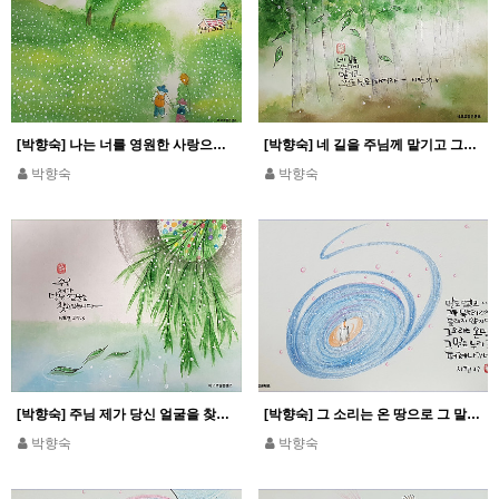
[박향숙] 나는 너를 영원한 사랑으로 사랑하였다_예레 31,3
[박향숙] 네 길을 주님께 맡기고 그분을 신뢰하여라_시편 37,5
박향숙
박향숙
[박향숙] 주님 제가 당신 얼굴을 찾고 있습니다_시편 27,8
[박향숙] 그 소리는 온 땅으로 그 말은 누리 끝까지 퍼져나가네_시편 19
박향숙
박향숙