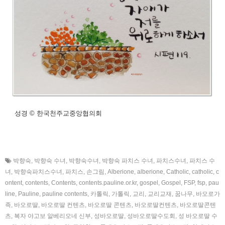
성경 © 한국천주교중앙협의회
박향숙
,
박향숙 수녀
,
박향숙수녀
,
박향숙 파치스 수녀
,
파치스수녀
,
파치스 수
녀
,
박향숙파치스수녀
,
파치스
,
손그림
,
Alberione
,
alberione
,
Catholic
,
catholic
,
c
ontent
,
contents
,
Contents
,
contents.pauline.or.kr
,
gospel
,
Gospel
,
FSP
,
fsp
,
pau
line
,
Pauline
,
pauline contents
,
카톨릭
,
가톨릭
,
교리
,
교리교재
,
꿈나무
,
바오로가
족
,
바오로딸
,
바오로딸 컨텐츠
,
바오로딸 콘텐츠
,
바오로딸컨텐츠
,
바오로딸콘텐
츠
,
복자 야고보 알베리오네 신부
,
성바오로딸
,
성바오로딸수도회
,
성 바오로딸 수