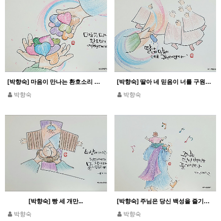
[박향숙] 마음이 만나는 환호소리 영원하리라
[박향숙] 딸아 네 믿음이 너를 구원하였다_마르 5,34
박향숙
박향숙
[박향숙] 빵 세 개만...
[박향숙] 주님은 당신 백성을 즐기신다_시편 149,4
박향숙
박향숙