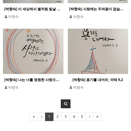
[박향숙] 이 세상에서 별처럼 빛날 수 있도록_필리 2,15
[박향숙] 사랑에는 두려움이 없습니다_1요한 4,18
박향숙
박향숙
[박향숙] 나는 너를 영원한 사랑으로 사랑하였다_예레 31,3
[박향숙] 용기를 내어라_마태 9,2
박향숙
박향숙
1
2
3
4
5