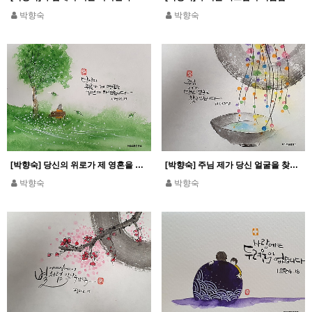
박향숙
박향숙
[박향숙] 당신의 위로가 제 영혼을 기쁘게 하였습니다_시편 99,19
[박향숙] 주님 제가 당신 얼굴을 찾고 있습니다_시편 27,8
박향숙
박향숙