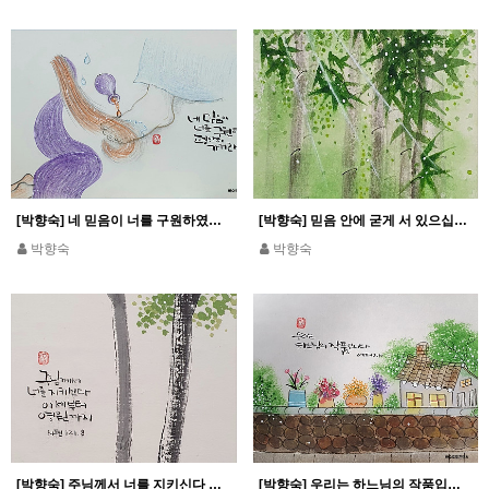
[박향숙] 네 믿음이 너를 구원하였다 평안히 가거라
[박향숙] 믿음 안에 굳게 서 있으십시오_1코린 16,13
박향숙
박향숙
[박향숙] 주님께서 너를 지키신다 이제부터 영원까지_시편 121.8
[박향숙] 우리는 하느님의 작품입니다_에페 2,10