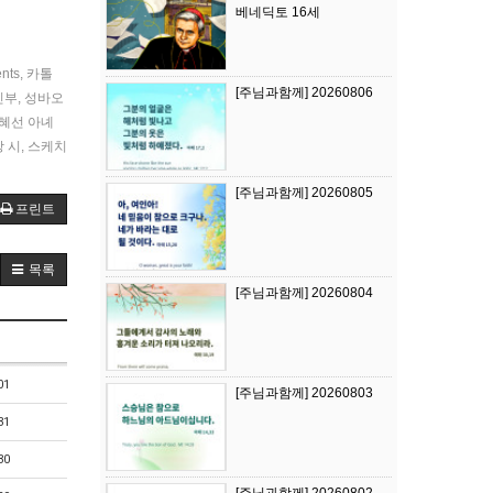
베네딕토 16세
ents
,
카톨
[주님과함께] 20260806
신부
,
성바오
혜선 아녜
 시
,
스케치
[주님과함께] 20260805
프린트
목록
[주님과함께] 20260804
01
[주님과함께] 20260803
31
30