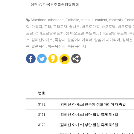
성경 ⓒ 한국천주교중앙협의회
Alberione
,
alberione
,
Catholic
,
catholic
,
content
,
contents
,
Conte
릭
,
가톨릭
,
교리
,
교리교재
,
꿈나무
,
바오로가족
,
바오로딸
,
바오로딸 
로딸
,
성바오로딸수도회
,
성 바오로딸 수도회
,
성바오로딸 수도회
,
주
스
,
김혜선아녜스
,
묵상시
,
말씀이시가되어
,
말씀이 시가되어
,
김혜선
북
,
말씀묵상
,
복음묵상시
,
복음묵상 시
번호
[김혜선 아녜스] 천주의 성모마리아 대축일
3172
[김혜선 아녜스] 성탄 팔일 축제 제7일
3171
[김혜선 아녜스] 성탄 팔일 축제 제6일
3170