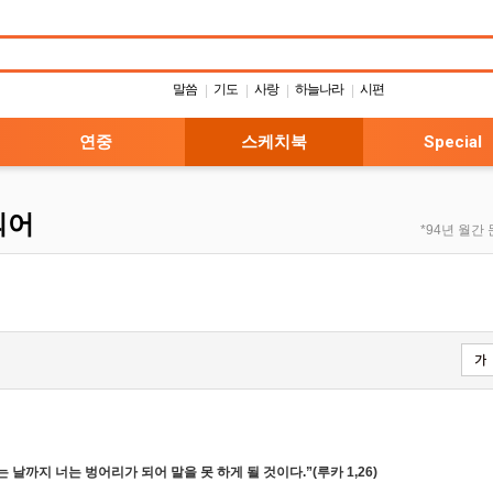
말씀
기도
사랑
하늘나라
시편
|
|
|
|
연중
스케치북
Special
되어
*94년 월간
 날까지 너는 벙어리가 되어 말을 못 하게 될 것이다.”(루카 1,26)