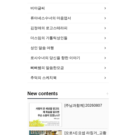
비아글씨
류아녜스수녀의 마음엽서
김정애의 로고스테라피
더스밈의 가톨릭성인들
성인 말씀 여행
로사수녀의 당신을 향한 이야기
삐삐쌤의 말씀한모금
추억의 스케치북
New contents
+
[주님과함께] 20260807
[오로사] 요셉 라칭거_교황