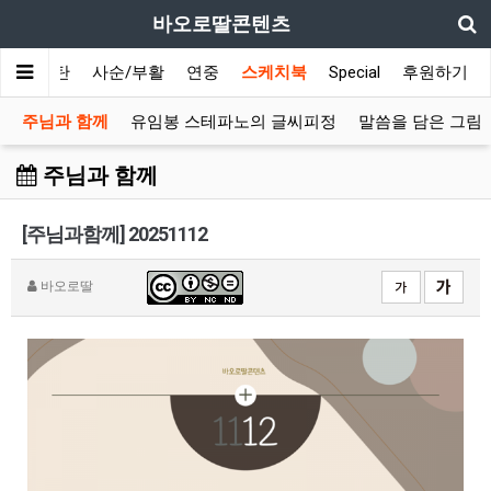
바오로딸콘텐츠
대림/성탄
사순/부활
연중
스케치북
Special
후원하기
주님과 함께
유임봉 스테파노의 글씨피정
말씀을 담은 그림
주님과 함께
[주님과함께] 20251112
바오로딸