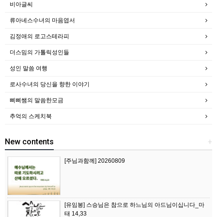
비아글씨
류아녜스수녀의 마음엽서
김정애의 로고스테라피
더스밈의 가톨릭성인들
성인 말씀 여행
로사수녀의 당신을 향한 이야기
삐삐쌤의 말씀한모금
추억의 스케치북
New contents
+
[주님과함께] 20260809
[유임봉] 스승님은 참으로 하느님의 아드님이십니다_마
태 14,33