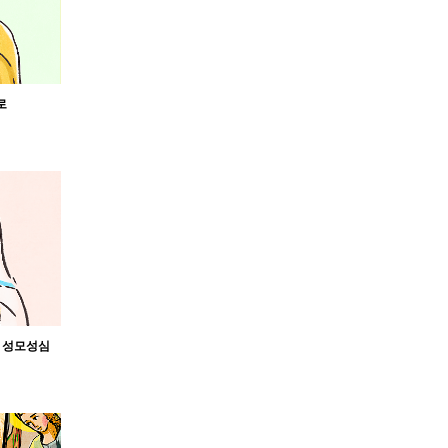
로
신 성모성심