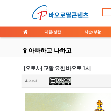
대림/성탄
사순/부활
아빠하고 나하고
[오로사] 교황 요한 바오로 1세
오로사