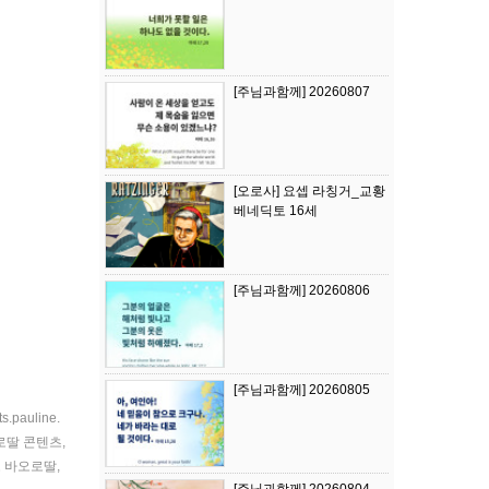
[주님과함께] 20260807
[오로사] 요셉 라칭거_교황
베네딕토 16세
[주님과함께] 20260806
[주님과함께] 20260805
ts.pauline.
로딸 콘텐츠
,
 바오로딸
,