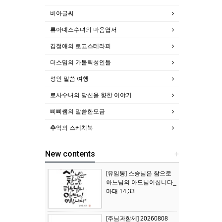
비아글씨
류아녜스수녀의 마음엽서
김정애의 로고스테라피
더스밈의 가톨릭성인들
성인 말씀 여행
로사수녀의 당신을 향한 이야기
삐삐쌤의 말씀한모금
추억의 스케치북
New contents
+
[유임봉] 스승님은 참으로
하느님의 아드님이십니다_
마태 14,33
[주님과함께] 20260808