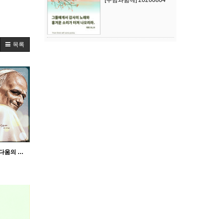
[주님과함께] 20260804
목록
[오로사] 모든 성소는 아름다움의 길입니다_교황 레오 14세