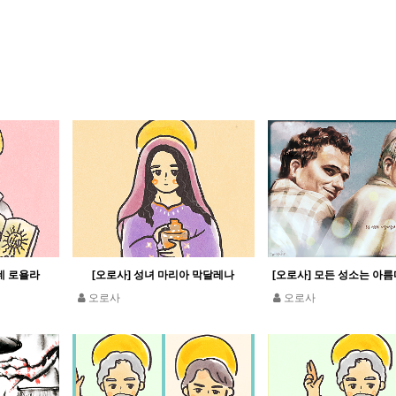
데 로욜라
[오로사] 성녀 마리아 막달레나
오로사
오로사