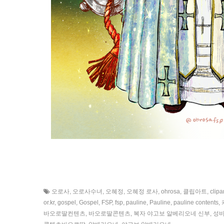
오로사
,
오로사수녀
,
오혜정
,
오혜정 로사
,
ohrosa
,
클립아트
,
clipa
or.kr
,
gospel
,
Gospel
,
FSP
,
fsp
,
pauline
,
Pauline
,
pauline contents
,
바오로딸컨텐츠
,
바오로딸콘텐츠
,
복자 야고보 알베리오네 신부
,
성