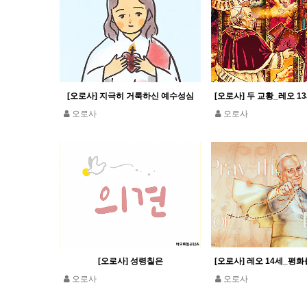
[오로사] 지극히 거룩하신 예수성심
오로사
오로사
[오로사] 성령칠은
오로사
오로사