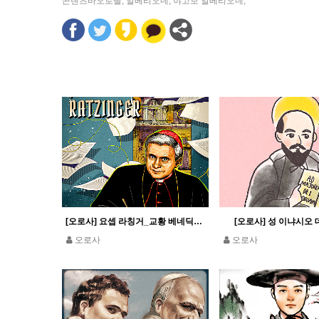
콘텐츠바오로딸
,
알베리오네
,
야고보 알베리오네
,
[오로사] 요셉 라칭거_교황 베네딕토 16세
[오로사] 성 이냐시오 
오로사
오로사