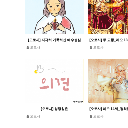
[오로사] 지극히 거룩하신 예수성심
오로사
오로사
[오로사] 성령칠은
오로사
오로사