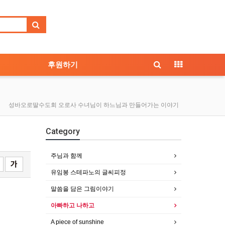
후원하기
성바오로딸수도회 오로사 수녀님이 하느님과 만들어가는 이야기
Category
주님과 함께
유임봉 스테파노의 글씨피정
말씀을 담은 그림이야기
아빠하고 나하고
A piece of sunshine