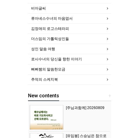
비아글씨
류아녜스수녀의 마음엽서
김정애의 로고스테라피
더스밈의 가톨릭성인들
성인 말씀 여행
로사수녀의 당신을 향한 이야기
삐삐쌤의 말씀한모금
추억의 스케치북
New contents
+
[주님과함께] 20260809
[유임봉] 스승님은 참으로