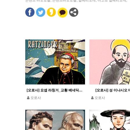
콘텐츠 바오로딸
,
콘텐츠바오로딸
,
알베리오네
,
야고보 알베리오네
,
[오로사] 요셉 라칭거_교황 베네딕토 16세
[오로사] 성 이냐시오 
오로사
오로사