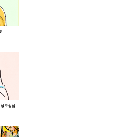
로
신 성모성심