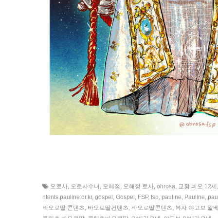
오로사
,
오로사수녀
,
오혜정
,
오혜정 로사
,
ohrosa
,
교황 비오 12세
ntents.pauline.or.kr
,
gospel
,
Gospel
,
FSP
,
fsp
,
pauline
,
Pauline
,
pau
바오로딸 콘텐츠
,
바오로딸컨텐츠
,
바오로딸콘텐츠
,
복자 야고보 알