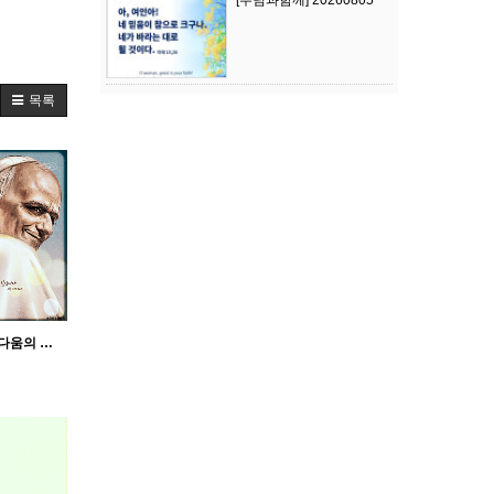
[주님과함께] 20260805
목록
[오로사] 모든 성소는 아름다움의 길입니다_교황 레오 14세