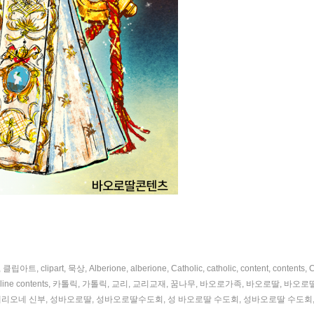
,
클립아트
,
clipart
,
묵상
,
Alberione
,
alberione
,
Catholic
,
catholic
,
content
,
contents
,
C
line contents
,
카톨릭
,
가톨릭
,
교리
,
교리교재
,
꿈나무
,
바오로가족
,
바오로딸
,
바오로
베리오네 신부
,
성바오로딸
,
성바오로딸수도회
,
성 바오로딸 수도회
,
성바오로딸 수도회