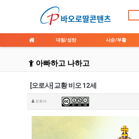
대림/성탄
사순/부활
아빠하고 나하고
[오로사] 교황 비오 12세
오로사