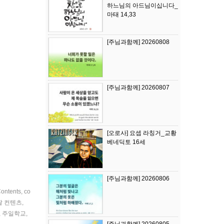
하느님의 아드님이십니다_
마태 14,33
[주님과함께] 20260808
[주님과함께] 20260807
[오로사] 요셉 라칭거_교황
베네딕토 16세
[주님과함께] 20260806
ontents
,
co
딸 컨텐츠
,
,
주일학교
,