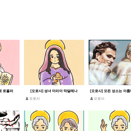
데 로욜라
[오로사] 성녀 마리아 막달레나
오로사
오로사